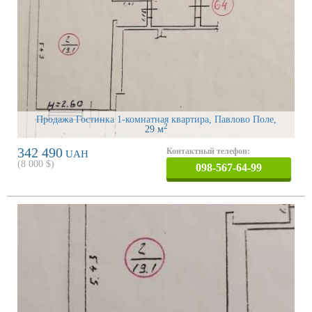
Продажа Гостинка 1-комнатная квартира, Павлово Поле
,
2
29 м
342 490
Контактный телефон:
UAH
(
8 000
$)
098-567-64-99