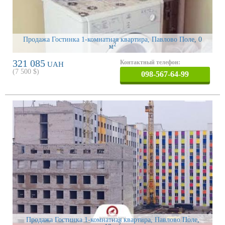
Продажа Гостинка 1-комнатная квартира, Павлово Поле
, 0
2
м
321 085
Контактный телефон:
UAH
(
7 500
$)
098-567-64-99
Продажа Гостинка 1-комнатная квартира, Павлово Поле
,
2