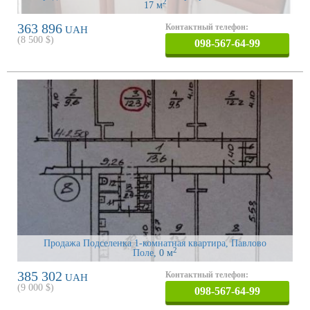
2
17 м
363 896
Контактный телефон:
UAH
(
8 500
$)
098-567-64-99
Продажа Подселенка 1-комнатная квартира, Павлово
2
Поле
, 0 м
385 302
Контактный телефон:
UAH
(
9 000
$)
098-567-64-99