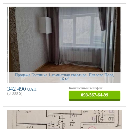
Продажа Гостинка 1-комнатная квартира, Павлово Поле
,
2
16 м
342 490
Контактный телефон:
UAH
(
8 000
$)
098-567-64-99