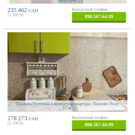
235 462
Контактный телефон:
UAH
(
5 500
$)
098-567-64-99
Продажа Гостинка 1-комнатная квартира, Павлово Поле
,
2
17 м
278 273
Контактный телефон:
UAH
(
6 500
$)
098-567-64-99