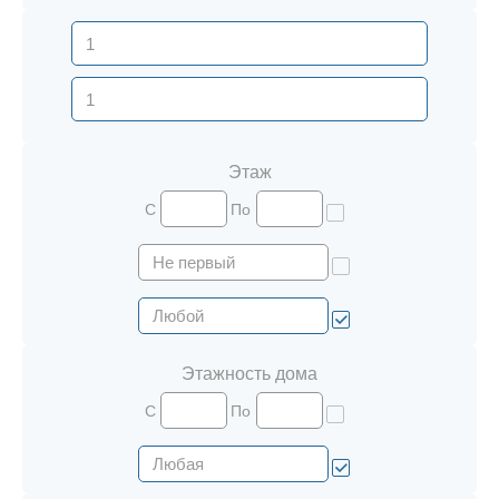
Этаж
С
По
Этажность дома
С
По