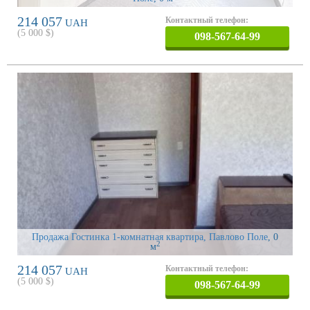
214 057
Контактный телефон:
UAH
(
5 000
$)
098-567-64-99
Продажа Гостинка 1-комнатная квартира, Павлово Поле
, 0
2
м
214 057
Контактный телефон:
UAH
(
5 000
$)
098-567-64-99