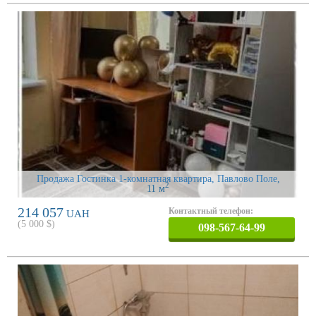
Продажа Гостинка 1-комнатная квартира, Павлово Поле
,
2
11 м
214 057
Контактный телефон:
UAH
(
5 000
$)
098-567-64-99