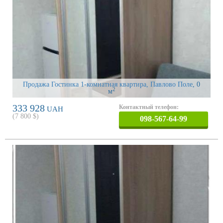
Продажа Гостинка 1-комнатная квартира, Павлово Поле
, 0
2
м
333 928
Контактный телефон:
UAH
(
7 800
$)
098-567-64-99