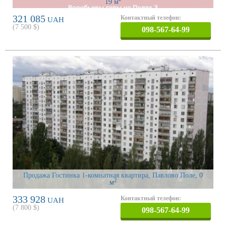
19 м
321 085
Контактный телефон:
UAH
(
7 500
$)
098-567-64-99
Продажа Гостинка 1-комнатная квартира, Павлово Поле
, 0
2
м
333 928
Контактный телефон:
UAH
(
7 800
$)
098-567-64-99