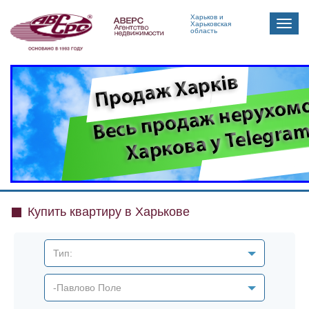
Харьков и
Toggle
Харьковская
область
naviga
Купить квартиру в Харькове
Тип:
-Павлово Поле