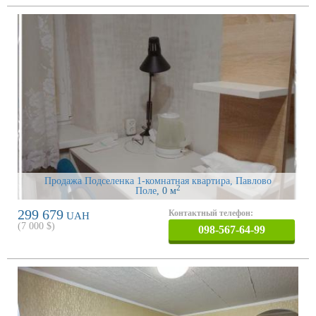
Продажа Подселенка 1-комнатная квартира, Павлово
2
Поле
, 0 м
299 679
Контактный телефон:
UAH
(
7 000
$)
098-567-64-99