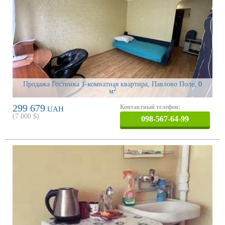
Продажа Гостинка 1-комнатная квартира, Павлово Поле
, 0
2
м
299 679
Контактный телефон:
UAH
(
7 000
$)
098-567-64-99