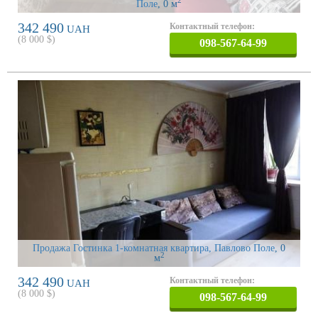
2
Поле
, 0 м
342 490
Контактный телефон:
UAH
(
8 000
$)
098-567-64-99
Продажа Гостинка 1-комнатная квартира, Павлово Поле
, 0
2
м
342 490
Контактный телефон:
UAH
(
8 000
$)
098-567-64-99