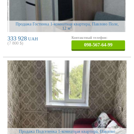
Продажа Гостинка 1-комнатная квартира, Павлово Поле
,
2
12 м
333 928
Контактный телефон:
UAH
(
7 800
$)
098-567-64-99
Продажа Подселенка 1-комнатная квартира, Павлово