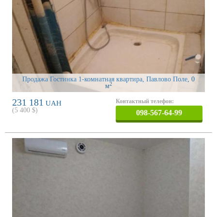
Продажа Гостинка 1-комнатная квартира, Павлово Поле
, 0
2
м
231 181
Контактный телефон:
UAH
(
5 400
$)
098-567-64-99