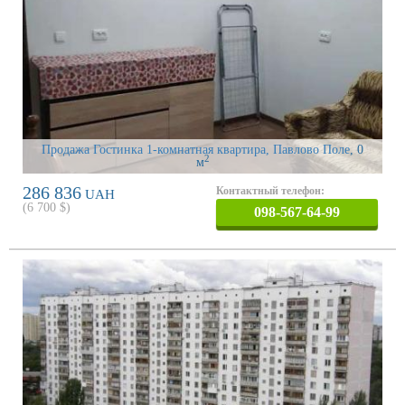
Продажа Гостинка 1-комнатная квартира, Павлово Поле
, 0
2
м
286 836
Контактный телефон:
UAH
(
6 700
$)
098-567-64-99