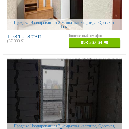
Продажа Изолированная 2-комнатная квартира, Одесская
,
2
45 м
1 584 018
Контактный телефон:
UAH
(
37 000
$)
098-567-64-99
Продажа Изолированная 2-комнатная квартира, Одесская
,
2