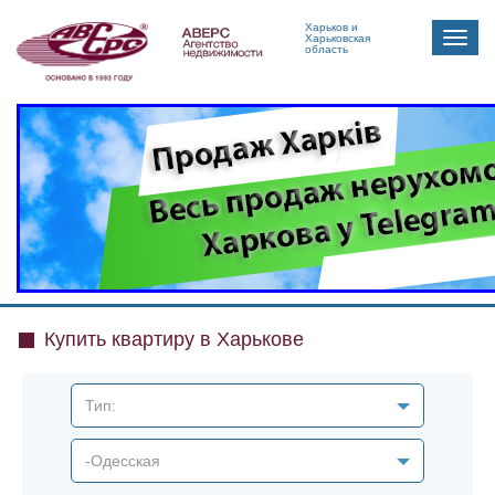
Харьков и
Toggle
Харьковская
область
naviga
Купить квартиру в Харькове
Тип:
-Одесская