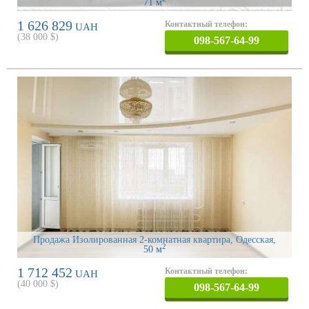
71 м
1 626 829
Контактный телефон:
UAH
(
38 000
$)
098-567-64-99
Продажа Изолированная 2-комнатная квартира, Одесская
,
2
50 м
1 712 452
Контактный телефон:
UAH
(
40 000
$)
098-567-64-99