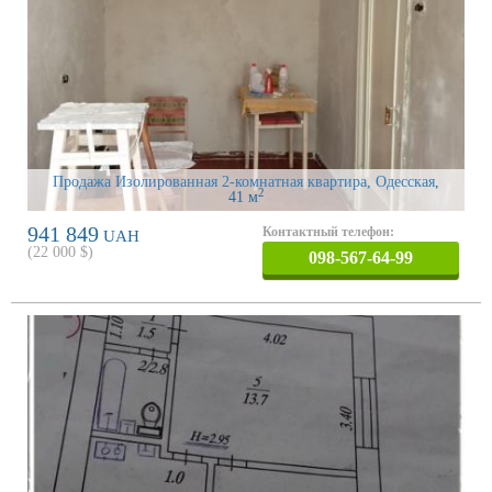
Продажа Изолированная 2-комнатная квартира, Одесская
,
2
41 м
941 849
Контактный телефон:
UAH
(
22 000
$)
098-567-64-99