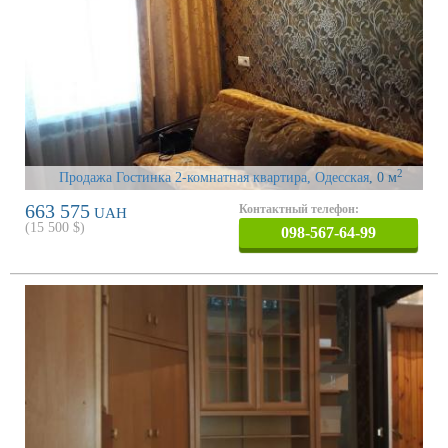
2
Продажа Гостинка 2-комнатная квартира, Одесская
, 0 м
663 575
Контактный телефон:
UAH
(
15 500
$)
098-567-64-99