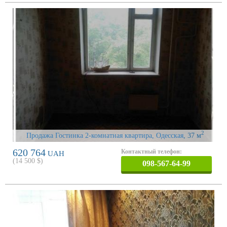
2
Продажа Гостинка 2-комнатная квартира, Одесская
, 37 м
620 764
Контактный телефон:
UAH
(
14 500
$)
098-567-64-99