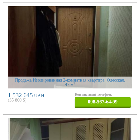
Продажа Изолированная 2-комнатная квартира, Одесская
,
2
47 м
1 532 645
Контактный телефон:
UAH
(
35 800
$)
098-567-64-99