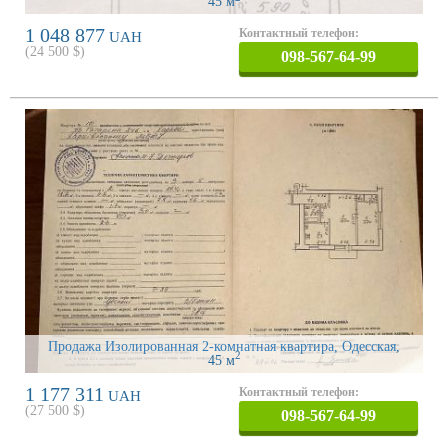
45 м
1 048 877
Контактный телефон:
UAH
(
24 500
$)
098-567-64-99
Продажа Изолированная 2-комнатная квартира, Одесская
,
2
45 м
1 177 311
Контактный телефон:
UAH
(
27 500
$)
098-567-64-99