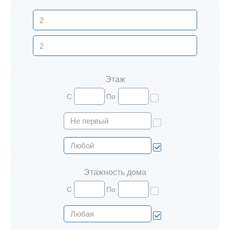
Этаж
С
По
Этажность дома
С
По