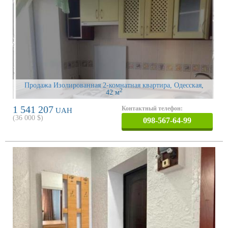
Продажа Изолированная 2-комнатная квартира, Одесская
,
2
42 м
1 541 207
Контактный телефон:
UAH
(
36 000
$)
098-567-64-99