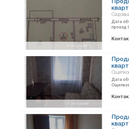
Прод
кварт
Садовы
Дата объ
проезд 
Контак
6
фотографий
Прода
кварт
Ощепков
Дата объ
Ощепков
Контак
7
фотографий
Прода
кварт