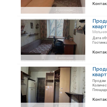
Контак
4
фотографии
Прода
кварт
Мельник
Дата объ
Гостинка
Контак
3
фотографии
Прод
кварт
Продам 
Количес
Площадь 
Контак
4
фотографии