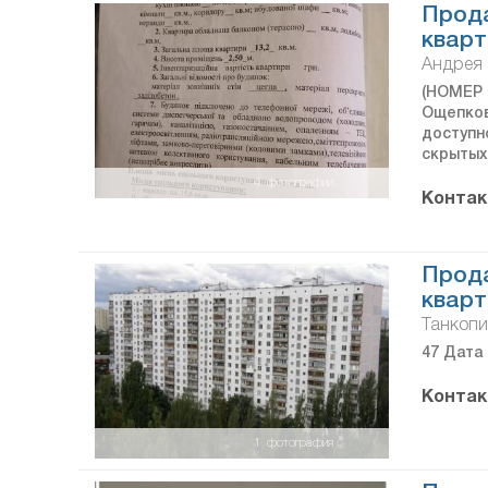
Прода
кварт
Андрея 
(НОМЕР 
Ощепков
доступн
скрытых
4
фотографии
Контак
Прод
кварт
Танкоп
47 Дата 
Контак
1
фотография