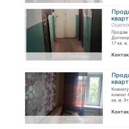
Прода
кварт
Ощепков
Продам 
Договор
17 кв. м
Контак
4
фотографии
Прода
кварт
Комнату 
комнат 4
кв. м. Э
Контак
4
фотографии