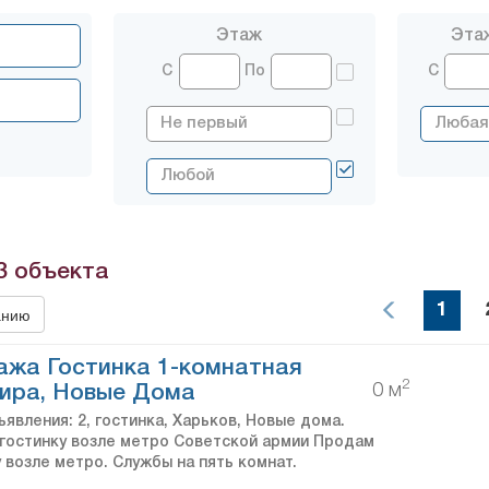
Этаж
Эта
С
По
С
3
объекта
1
анию
жа Гостинка 1-комнатная
2
0 м
ира, Новые Дома
явления: 2, гостинка, Харьков, Новые дома.
гостинку возле метро Советской армии Продам
 возле метро. Службы на пять комнат.