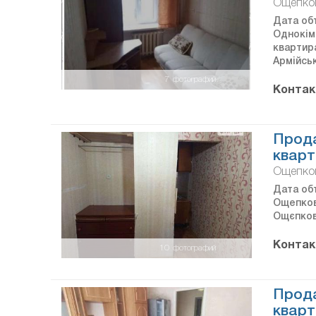
Ощепко
Дата объ
Однокім
квартира
Армійськ
7
фотографий
Контак
Прода
кварт
Ощепков
Дата объ
Ощепкова
Ощєпкова
Контак
10
фотографий
Прода
кварт