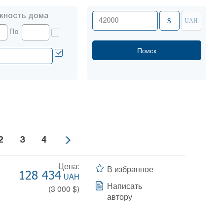
жность дома
$
UAH
По
2
3
4
Цена:
В избранное
128 434
UAH
Написать
(
3 000
$)
автору