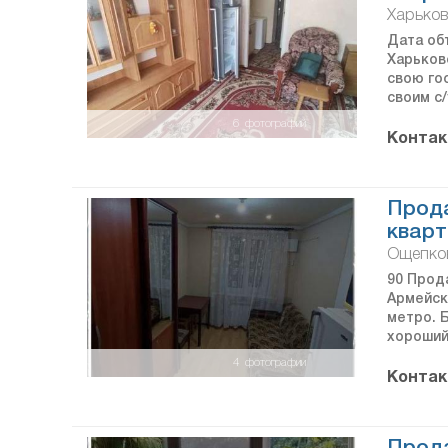
Харьков
Дата объ
Харьков
свою гос
своим с/
6
фотографий
Контак
Прода
кварт
Ощепков
90 Прод
Армейск
метро. Б
хороший
4
фотографии
Контак