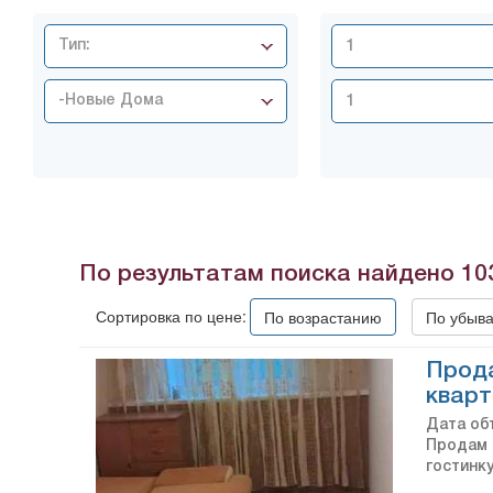
Тип:
-Новые Дома
По результатам поиска найдено
10
Сортировка по цене:
По возрастанию
По убыв
Прода
кварт
Дата объ
Продам 
гостинку