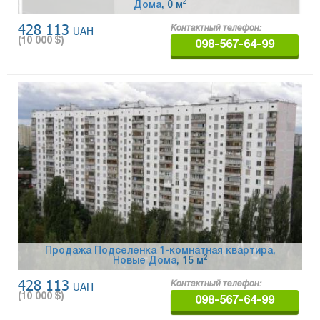
2
Дома
, 0 м
428 113
UAH
Контактный телефон:
(
10 000
$)
098-567-64-99
Продажа Подселенка 1-комнатная квартира,
2
Новые Дома
, 15 м
428 113
UAH
Контактный телефон:
(
10 000
$)
098-567-64-99