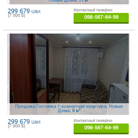
Новые Дома
, 11 м
299 679
UAH
Контактный телефон:
(
7 000
$)
098-567-64-99
Продажа Гостинка 1-комнатная квартира, Новые
2
Дома
, 9 м
299 679
UAH
Контактный телефон:
(
7 000
$)
098-567-64-99