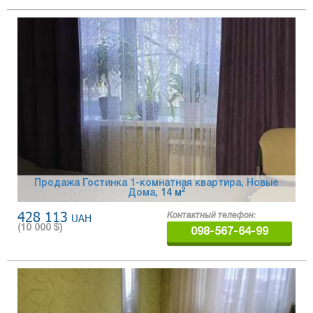
Продажа Гостинка 1-комнатная квартира, Новые
2
Дома
, 14 м
428 113
UAH
Контактный телефон:
(
10 000
$)
098-567-64-99