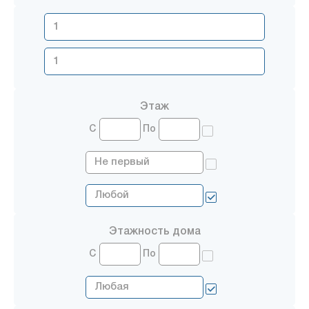
Этаж
С
По
Этажность дома
С
По