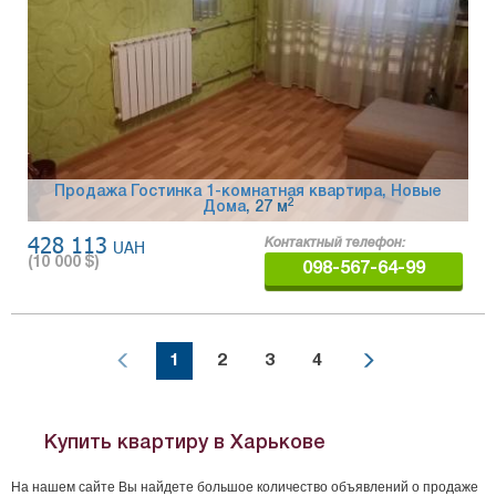
Продажа Гостинка 1-комнатная квартира, Новые
2
Дома
, 27 м
428 113
UAH
Контактный телефон:
(
10 000
$)
098-567-64-99
1
2
3
4
Купить квартиру в Харькове
На нашем сайте Вы найдете большое количество объявлений о продаже