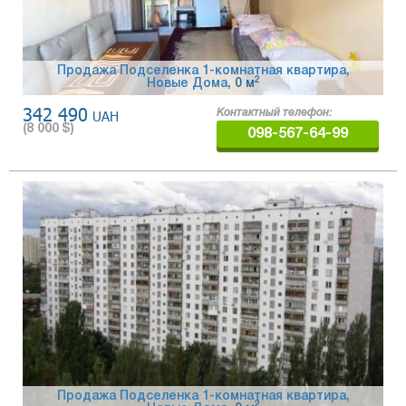
Продажа Подселенка 1-комнатная квартира,
2
Новые Дома
, 0 м
342 490
UAH
Контактный телефон:
(
8 000
$)
098-567-64-99
Продажа Подселенка 1-комнатная квартира,
2