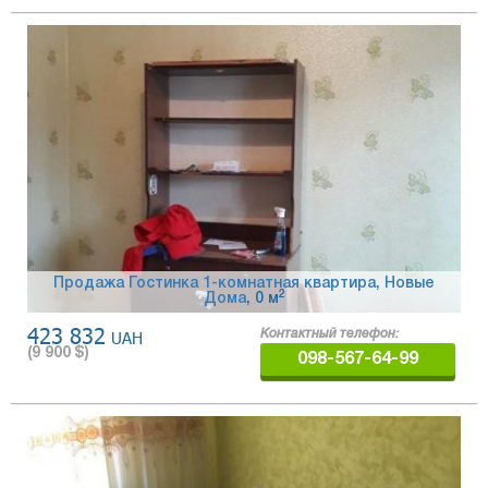
Продажа Гостинка 1-комнатная квартира, Новые
2
Дома
, 0 м
423 832
UAH
Контактный телефон:
(
9 900
$)
098-567-64-99