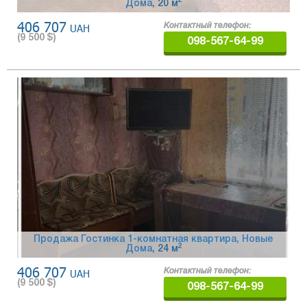
2
Дома
, 20 м
406 707
UAH
Контактный телефон:
(
9 500
$)
098-567-64-99
Продажа Гостинка 1-комнатная квартира, Новые
2
Дома
, 24 м
406 707
UAH
Контактный телефон:
(
9 500
$)
098-567-64-99