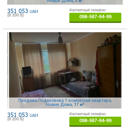
Новые Дома
, 0 м
351 053
UAH
Контактный телефон:
(
8 200
$)
098-567-64-99
Продажа Подселенка 1-комнатная квартира,
2
Новые Дома
, 17 м
351 053
UAH
Контактный телефон:
(
8 200
$)
098-567-64-99