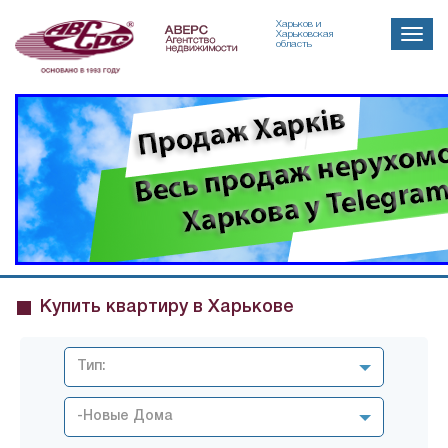
Харьков и
Toggle
Харьковская
область
naviga
Купить квартиру в Харькове
Тип:
-Новые Дома