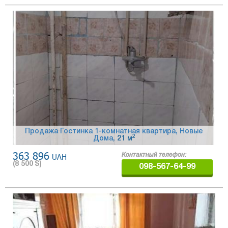
Продажа Гостинка 1-комнатная квартира, Новые
2
Дома
, 21 м
363 896
UAH
Контактный телефон:
(
8 500
$)
098-567-64-99