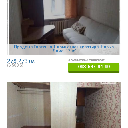
Продажа Гостинка 1-комнатная квартира, Новые
2
Дома
, 17 м
278 273
UAH
Контактный телефон:
(
6 500
$)
098-567-64-99