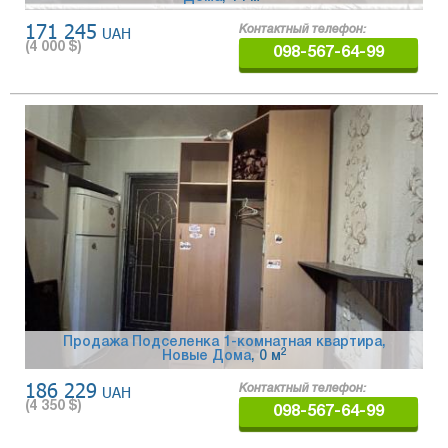
171 245
UAH
Контактный телефон:
(
4 000
$)
098-567-64-99
Продажа Подселенка 1-комнатная квартира,
2
Новые Дома
, 0 м
186 229
UAH
Контактный телефон:
(
4 350
$)
098-567-64-99