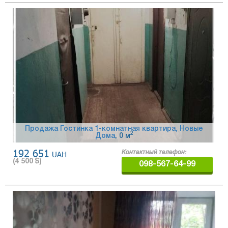
Продажа Гостинка 1-комнатная квартира, Новые
2
Дома
, 0 м
192 651
UAH
Контактный телефон:
(
4 500
$)
098-567-64-99