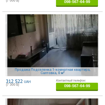
(
7 000
$)
098-567-64-99
Продажа Подселенка 1-комнатная квартира,
2
Салтовка
, 0 м
312 522
UAH
Контактный телефон:
(
7 300
$)
098-567-64-99