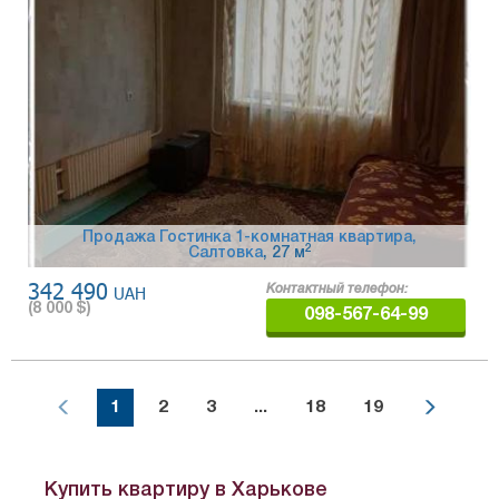
Продажа Гостинка 1-комнатная квартира,
2
Салтовка
, 27 м
342 490
UAH
Контактный телефон:
(
8 000
$)
098-567-64-99
1
2
3
...
18
19
Купить квартиру в Харькове