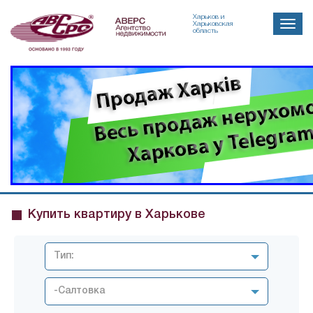
Харьков и
Toggle
Харьковская
область
naviga
Купить квартиру в Харькове
Тип:
-Салтовка