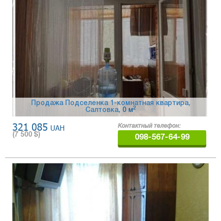
Продажа Подселенка 1-комнатная квартира,
2
Салтовка
, 0 м
321 085
UAH
Контактный телефон:
(
7 500
$)
098-567-64-99