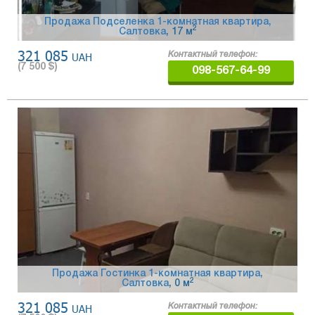
Продажа Подселенка 1-комнатная квартира,
2
Салтовка
, 17 м
321 085
UAH
Контактный телефон:
(
7 500
$)
098-567-64-99
Продажа Гостинка 1-комнатная квартира,
2
Салтовка
, 0 м
321 085
UAH
Контактный телефон: