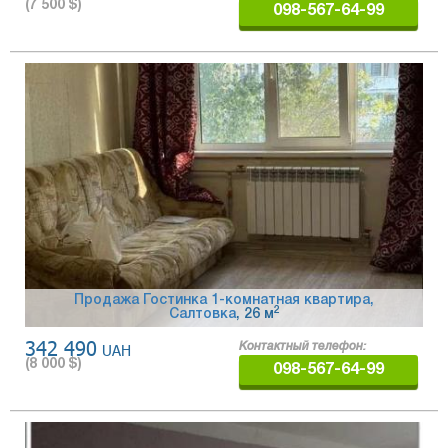
(
7 500
$)
098-567-64-99
Продажа Гостинка 1-комнатная квартира,
2
Салтовка
, 26 м
342 490
UAH
Контактный телефон:
(
8 000
$)
098-567-64-99