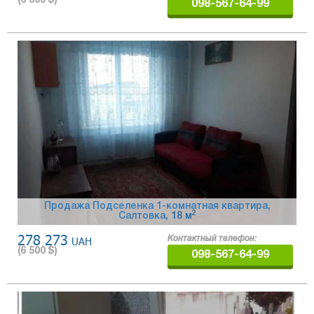
(
6 000
$)
098-567-64-99
Продажа Подселенка 1-комнатная квартира,
2
Салтовка
, 18 м
278 273
UAH
Контактный телефон:
(
6 500
$)
098-567-64-99