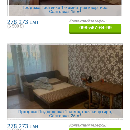
Продажа Гостинка 1-комнатная квартира,
2
Салтовка
, 15 м
278 273
UAH
Контактный телефон:
(
6 500
$)
098-567-64-99
Продажа Подселенка 1-комнатная квартира,
2
Салтовка
, 25 м
278 273
UAH
Контактный телефон: