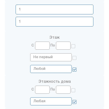
Этаж
С
По
Этажность дома
С
По