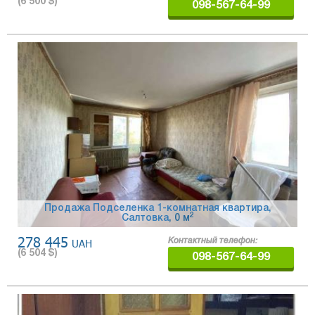
(
6 500
$)
098-567-64-99
Продажа Подселенка 1-комнатная квартира,
2
Салтовка
, 0 м
278 445
UAH
Контактный телефон:
(
6 504
$)
098-567-64-99