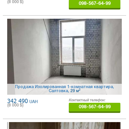
(
8 000
$)
098-567-64-99
Продажа Изолированная 1-комнатная квартира,
2
Салтовка
, 29 м
342 490
UAH
Контактный телефон:
(
8 000
$)
098-567-64-99