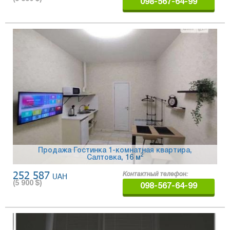
098-567-64-99
Продажа Гостинка 1-комнатная квартира,
2
Салтовка
, 16 м
252 587
UAH
Контактный телефон:
(
5 900
$)
098-567-64-99