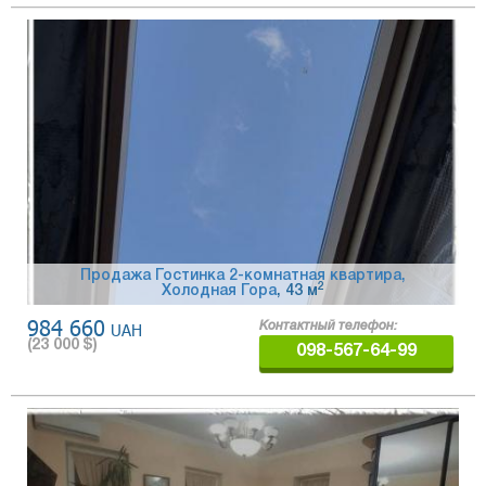
Продажа Гостинка 2-комнатная квартира,
2
Холодная Гора
, 43 м
984 660
UAH
Контактный телефон:
(
23 000
$)
098-567-64-99