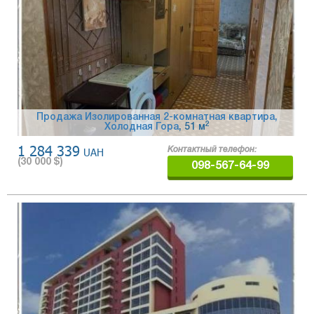
Продажа Изолированная 2-комнатная квартира,
2
Холодная Гора
, 51 м
1 284 339
UAH
Контактный телефон:
(
30 000
$)
098-567-64-99