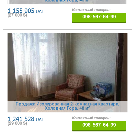
Холодная Гора
, 46 м
1 155 905
UAH
Контактный телефон:
(
27 000
$)
098-567-64-99
Продажа Изолированная 2-комнатная квартира,
2
Холодная Гора
, 48 м
1 241 528
UAH
Контактный телефон:
(
29 000
$)
098-567-64-99