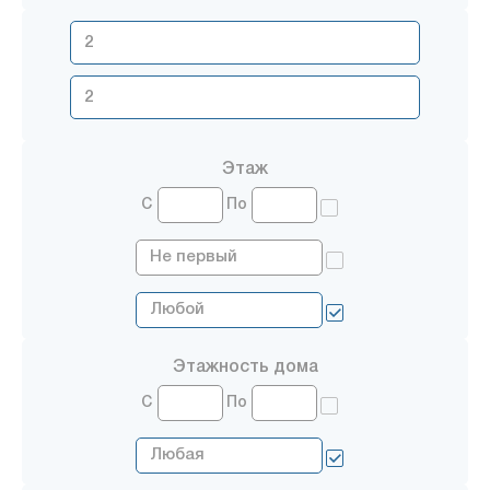
Этаж
С
По
Этажность дома
С
По