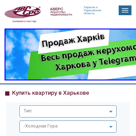
Харьков и
Toggle
Харьковская
область
naviga
Купить квартиру в Харькове
Тип:
-Холодная Гора