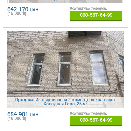
642 170
UAH
Контактный телефон:
(
15 000
$)
098-567-64-99
Продажа Изолированная 2-комнатная квартира,
2
Холодная Гора
, 35 м
684 981
UAH
Контактный телефон:
(
16 000
$)
098-567-64-99