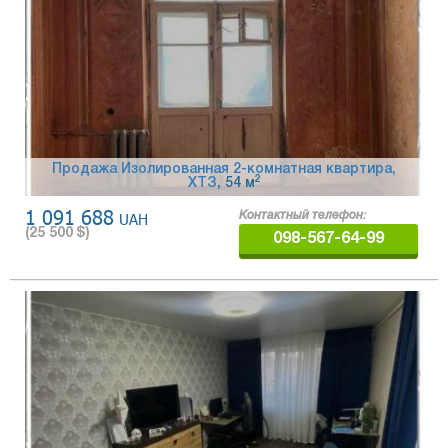
Продажа Изолированная 2-комнатная квартира,
2
ХТЗ
, 54 м
1 091 688
UAH
Контактный телефон:
(
25 500
$)
098-567-64-99