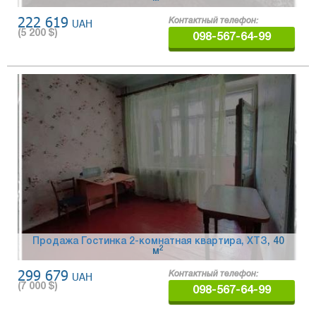
222 619
UAH
Контактный телефон:
(
5 200
$)
098-567-64-99
Продажа Гостинка 2-комнатная квартира, ХТЗ
, 40
2
м
299 679
UAH
Контактный телефон:
(
7 000
$)
098-567-64-99