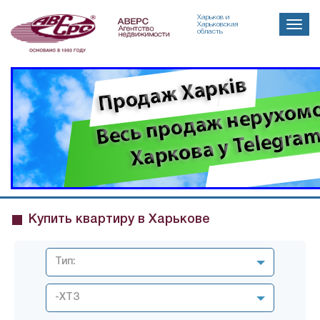
Харьков и
Toggle
Харьковская
область
naviga
Купить квартиру в Харькове
Тип:
-ХТЗ