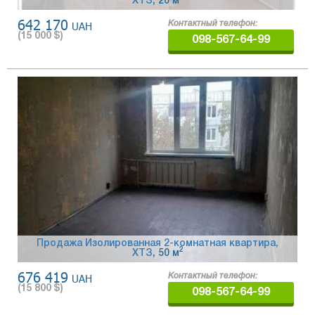
ХТЗ
, 20 м
642 170
UAH
Контактный телефон:
(
15 000
$)
098-567-64-99
Продажа Изолированная 2-комнатная квартира,
2
ХТЗ
, 50 м
676 419
UAH
Контактный телефон:
(
15 800
$)
098-567-64-99