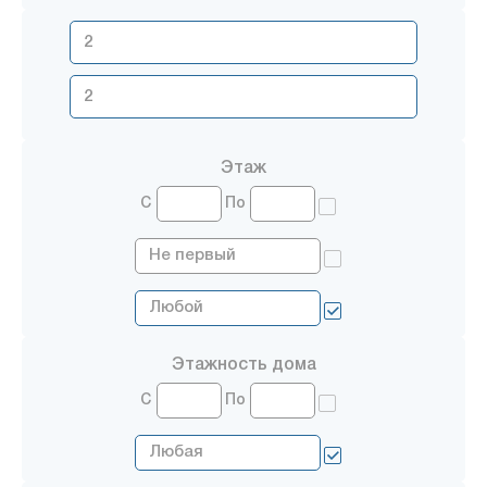
Этаж
С
По
Этажность дома
С
По