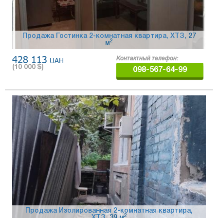
Продажа Гостинка 2-комнатная квартира, ХТЗ
, 27
2
м
428 113
UAH
Контактный телефон:
(
10 000
$)
098-567-64-99
Продажа Изолированная 2-комнатная квартира,
2
ХТЗ
, 39 м