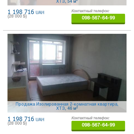
2
ХТЗ
, 54 м
1 198 716
UAH
Контактный телефон:
(
28 000
$)
098-567-64-99
Продажа Изолированная 2-комнатная квартира,
2
ХТЗ
, 46 м
1 198 716
UAH
Контактный телефон:
(
28 000
$)
098-567-64-99