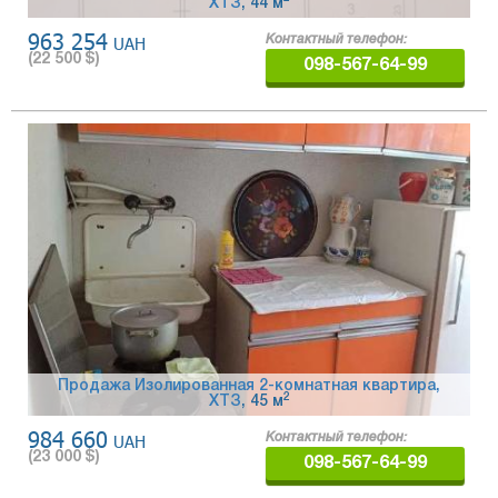
ХТЗ
, 44 м
963 254
UAH
Контактный телефон:
(
22 500
$)
098-567-64-99
Продажа Изолированная 2-комнатная квартира,
2
ХТЗ
, 45 м
984 660
UAH
Контактный телефон:
(
23 000
$)
098-567-64-99