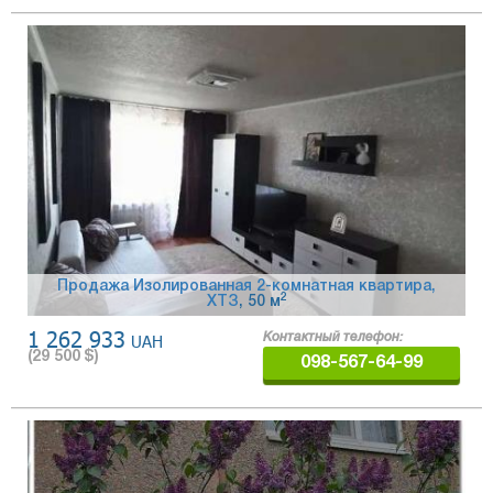
Продажа Изолированная 2-комнатная квартира,
2
ХТЗ
, 50 м
1 262 933
UAH
Контактный телефон:
(
29 500
$)
098-567-64-99