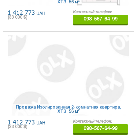
2
ХТЗ
, 56 м
1 412 773
UAH
Контактный телефон:
(
33 000
$)
098-567-64-99
Продажа Изолированная 2-комнатная квартира,
2
ХТЗ
, 56 м
1 412 773
UAH
Контактный телефон:
(
33 000
$)
098-567-64-99