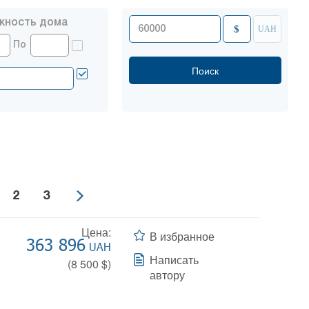
жность дома
$
UAH
По
2
3
Цена:
В избранное
363 896
UAH
Написать
(
8 500
$)
автору