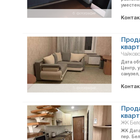
уместен
6
фотографий
Контак
Прод
кварт
Чайковс
Дата объ
Центр, у
санузел
Контак
5
фотографий
Прод
кварт
ЖК Бело
ЖК Дата 
пер. Бе