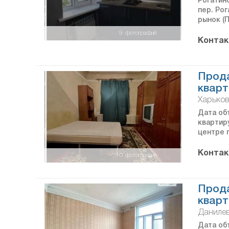
Рогатинс
пер. Ро
рынок (
9
фотографий
Контак
Прод
кварт
Харько
Дата объ
квартиру
центре г
Контак
10
фотографий
Прод
кварт
Данилев
Дата объ