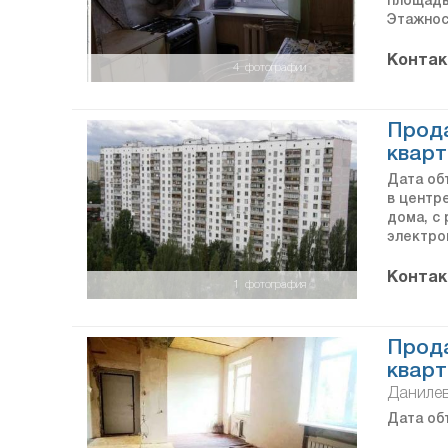
площадь 
Этажнос
Контак
4
фотографии
Прод
кварт
Дата объ
в центр
дома, с
электро
Контак
1
фотография
Прод
кварт
Данилев
Дата объ