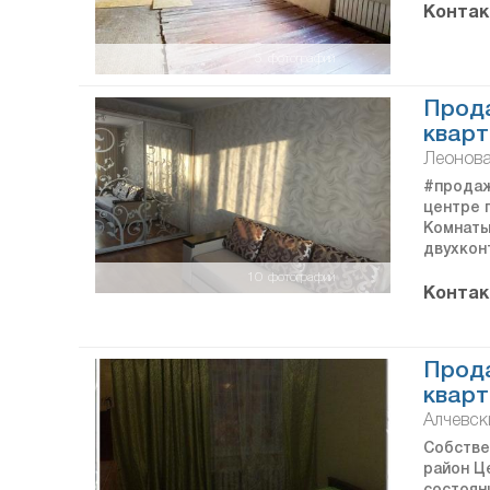
Контак
5
фотографий
Прод
кварт
Леонова
#продаж
центре 
Комнаты
двухкон
10
фотографий
Контак
Прод
кварт
Алчевски
Собстве
район Це