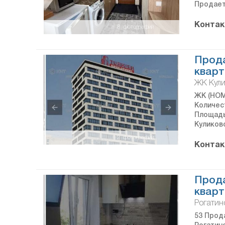
Продает
Контак
8
фотографий
Прод
кварт
ЖК Кули
ЖК (НОМ
Количес
Площадь 
Куликовс
2
фотографии
Контак
Прод
кварт
Рогатин
53 Прода