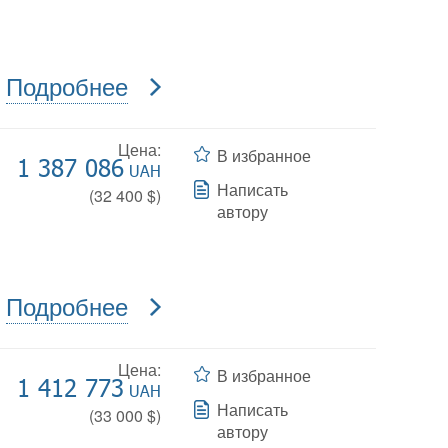
Подробнее
Цена:
В избранное
1 387 086
UAH
Написать
(
32 400
$)
автору
Подробнее
Цена:
В избранное
1 412 773
UAH
Написать
(
33 000
$)
автору