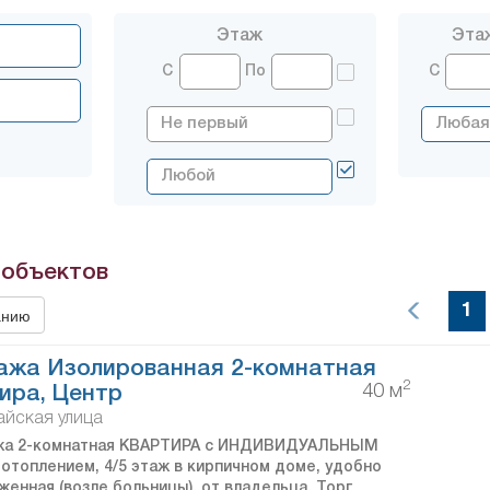
Этаж
Эта
С
По
С
объектов
1
анию
ажа Изолированная 2-комнатная
2
40 м
ира, Центр
йская улица
жа 2-комнатная КВАРТИРА с ИНДИВИДУАЛЬНЫМ
 отоплением, 4/5 этаж в кирпичном доме, удобно
женная (возле больницы), от владельца. Торг