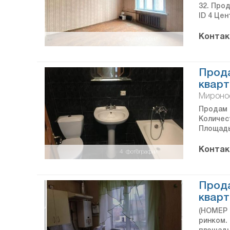
32. Прод
ID 4 Цен
Контак
6
фотографий
Прод
кварт
Миронос
Продам 2
Количес
Площадь 
Контак
4
фотографии
Прод
кварт
(НОМЕР 
ринком. 