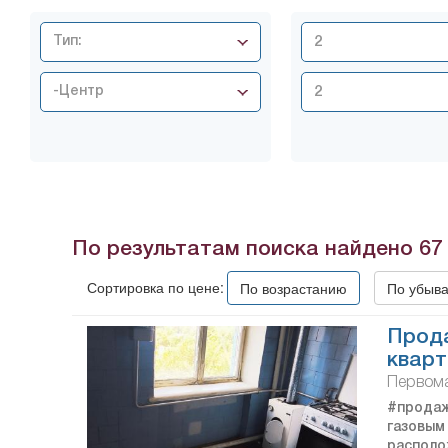
Тип:
-Центр
По результатам поиска найдено
67
Сортировка по цене:
По возрастанию
По убыв
Прод
кварт
Первома
#прода
газовым
располо