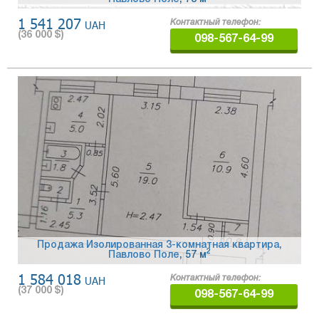
1 541 207
UAH
Контактный телефон:
(
36 000
$)
098-567-64-99
Продажа Изолированная 3-комнатная квартира,
2
Павлово Поле
, 57 м
1 584 018
UAH
Контактный телефон:
(
37 000
$)
098-567-64-99