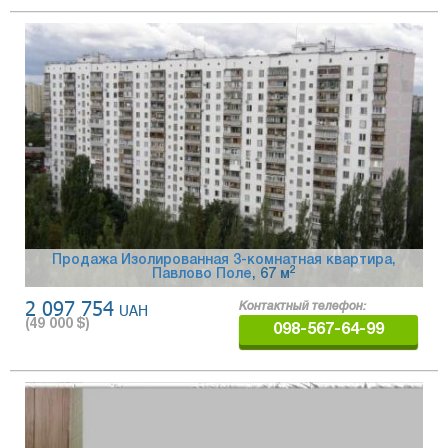
Продажа Изолированная 3-комнатная квартира,
2
Павлово Поле
, 67 м
2 097 754
UAH
Контактный телефон:
(
49 000
$)
098-567-64-99