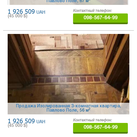
Павлово Поле
, 67 м
1 926 509
UAH
Контактный телефон:
(
45 000
$)
098-567-64-99
Продажа Изолированная 3-комнатная квартира,
2
Павлово Поле
, 56 м
1 926 509
UAH
Контактный телефон:
(
45 000
$)
098-567-64-99