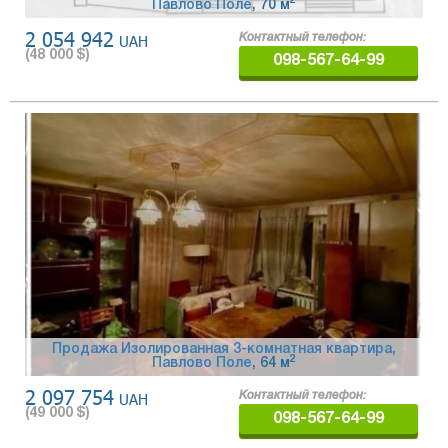
2
Павлово Поле
, 70 м
2 054 942
UAH
Контактный телефон:
(
48 000
$)
098-567-64-99
Продажа Изолированная 3-комнатная квартира,
2
Павлово Поле
, 64 м
2 097 754
UAH
Контактный телефон:
(
49 000
$)
098-567-64-99