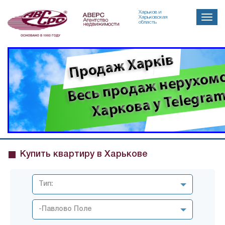
Харьков и
Toggle
Харьковская
область
naviga
Купить квартиру в Харькове
Тип:
-Павлово Поле