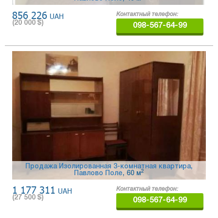
856 226
UAH
Контактный телефон:
(
20 000
$)
098-567-64-99
Продажа Изолированная 3-комнатная квартира,
2
Павлово Поле
, 60 м
1 177 311
UAH
Контактный телефон:
(
27 500
$)
098-567-64-99