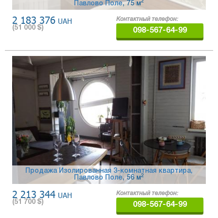
2
Павлово Поле
, 75 м
2 183 376
UAH
Контактный телефон:
(
51 000
$)
098-567-64-99
Продажа Изолированная 3-комнатная квартира,
2
Павлово Поле
, 56 м
2 213 344
UAH
Контактный телефон:
(
51 700
$)
098-567-64-99