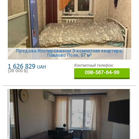
Продажа Изолированная 3-комнатная квартира,
2
Павлово Поле
, 57 м
1 626 829
UAH
Контактный телефон:
(
38 000
$)
098-567-64-99