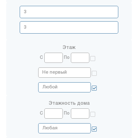
Этаж
С
По
Этажность дома
С
По