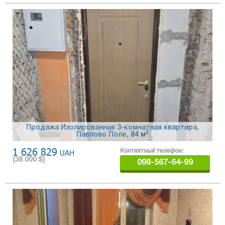
Продажа Изолированная 3-комнатная квартира,
2
Павлово Поле
, 84 м
1 626 829
UAH
Контактный телефон:
(
38 000
$)
098-567-64-99