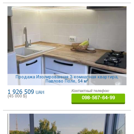
Продажа Изолированная 3-комнатная квартира,
2
Павлово Поле
, 54 м
1 926 509
UAH
Контактный телефон:
(
45 000
$)
098-567-64-99