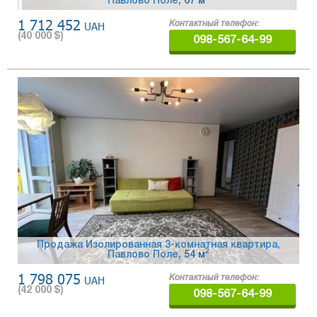
Павлово Поле
, 67 м
1 712 452
UAH
Контактный телефон:
(
40 000
$)
098-567-64-99
Продажа Изолированная 3-комнатная квартира,
2
Павлово Поле
, 54 м
1 798 075
UAH
Контактный телефон:
(
42 000
$)
098-567-64-99