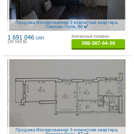
Продажа Изолированная 3-комнатная квартира,
2
Павлово Поле
, 60 м
1 691 046
UAH
Контактный телефон:
(
39 500
$)
098-567-64-99
Продажа Изолированная 3-комнатная квартира,
2