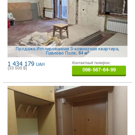
Продажа Изолированная 3-комнатная квартира,
2
Павлово Поле
, 84 м
1 434 179
UAH
Контактный телефон:
(
33 500
$)
098-567-64-99