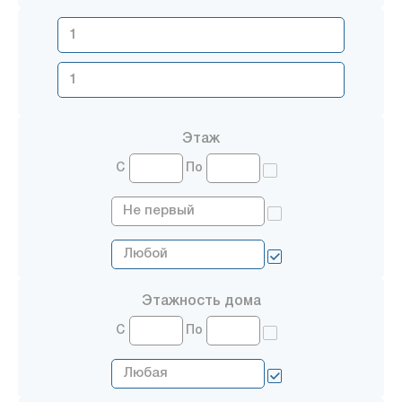
Этаж
С
По
Этажность дома
С
По