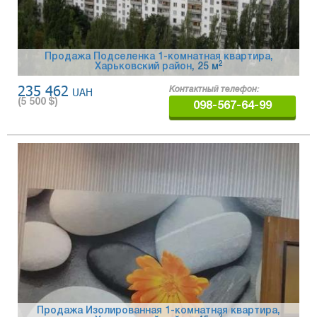
Продажа Подселенка 1-комнатная квартира,
2
Харьковский район
, 25 м
235 462
UAH
Контактный телефон:
(
5 500
$)
098-567-64-99
Продажа Изолированная 1-комнатная квартира,