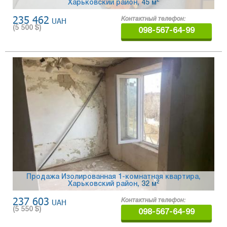
2
Харьковский район
, 45 м
235 462
UAH
Контактный телефон:
(
5 500
$)
098-567-64-99
Продажа Изолированная 1-комнатная квартира,
2
Харьковский район
, 32 м
237 603
UAH
Контактный телефон:
(
5 550
$)
098-567-64-99