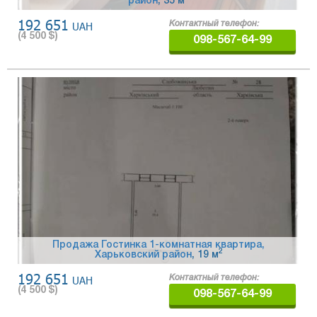
район
, 35 м
192 651
UAH
Контактный телефон:
(
4 500
$)
098-567-64-99
Продажа Гостинка 1-комнатная квартира,
2
Харьковский район
, 19 м
192 651
UAH
Контактный телефон:
(
4 500
$)
098-567-64-99