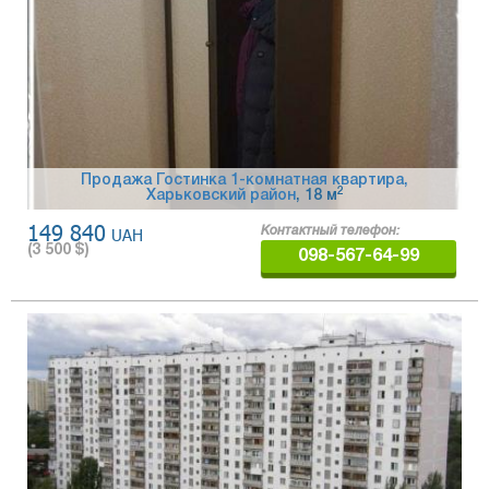
Продажа Гостинка 1-комнатная квартира,
2
Харьковский район
, 18 м
149 840
UAH
Контактный телефон:
(
3 500
$)
098-567-64-99