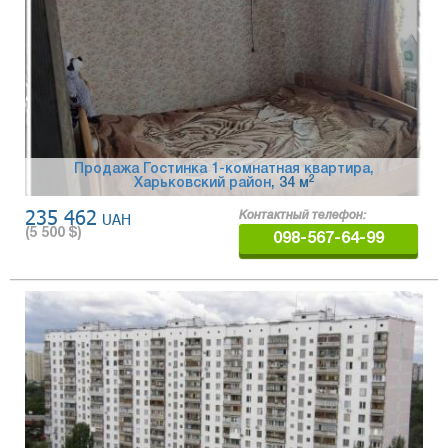
Продажа Гостинка 1-комнатная квартира,
2
Харьковский район
, 34 м
235 462
UAH
Контактный телефон:
(
5 500
$)
098-567-64-99