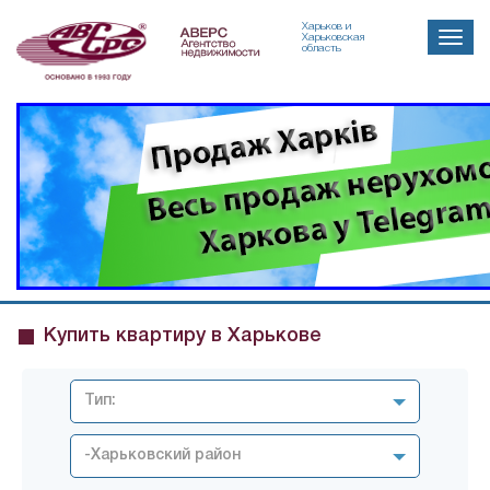
Харьков и
Toggle
Харьковская
область
naviga
Купить квартиру в Харькове
Тип:
-Харьковский район