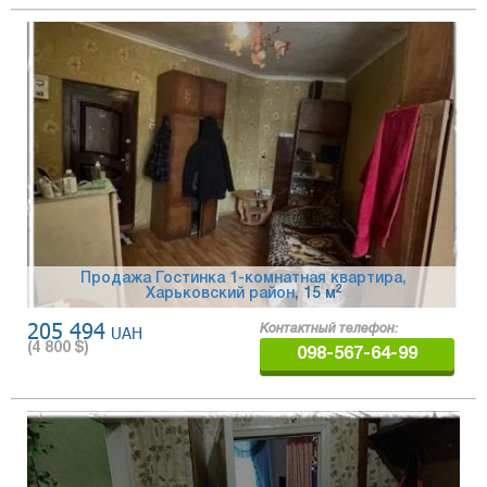
Продажа Гостинка 1-комнатная квартира,
2
Харьковский район
, 15 м
205 494
UAH
Контактный телефон:
(
4 800
$)
098-567-64-99