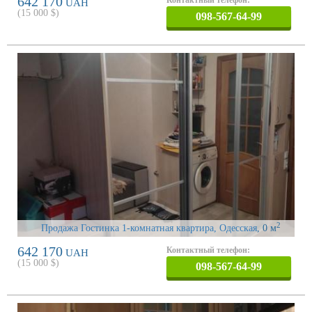
642 170
UAH
(
15 000
$)
098-567-64-99
2
Продажа Гостинка 1-комнатная квартира, Одесская
, 0 м
642 170
Контактный телефон:
UAH
(
15 000
$)
098-567-64-99