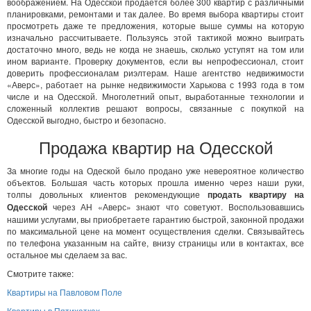
воображением. На Одесской продается более 300 квартир с различными
планировками, ремонтами и так далее. Во время выбора квартиры стоит
просмотреть даже те предложения, которые выше суммы на которую
изначально рассчитываете. Пользуясь этой тактикой можно выиграть
достаточно много, ведь не когда не знаешь, сколько уступят на том или
ином варианте. Проверку документов, если вы непрофессионал, стоит
доверить профессионалам риэлтерам. Наше агентство недвижимости
«Аверс», работает на рынке недвижимости Харькова с 1993 года в том
числе и на Одесской. Многолетний опыт, выработанные технологии и
сложенный коллектив решают вопросы, связанные с покупкой на
Одесской выгодно, быстро и безопасно.
Продажа квартир на Одесской
За многие годы на Одеской было продано уже невероятное количество
объектов. Большая часть которых прошла именно через наши руки,
толпы довольных клиентов рекомендующие
продать квартиру на
Одесской
через АН «Аверс» знают что советуют. Воспользовавшись
нашими услугами, вы приобретаете гарантию быстрой, законной продажи
по максимальной цене на момент осуществления сделки. Связывайтесь
по телефона указанным на сайте, внизу страницы или в контактах, все
остальное мы сделаем за вас.
Смотрите также:
Квартиры на Павловом Поле
Квартиры в Пятихатках