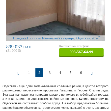
2
Продажа Гостинка 1-комнатная квартира, Одесская
, 20 м
899 037
Контактный телефон:
UAH
(
21 000
$)
098-567-64-99
1
2
3
4
5
6
Одесская - еще один замечательный спальный район, в центре которого
расположено пересечение проспекта Гагарина и Героев Сталинграда.
Эта удачная развязка направит каждого не только в любой район города,
а и в большинство Харьковских районных центров.
Купить квартиру на
Одесской
не составляет особого труда. На выбор предложено большое
разнообразие объектов, которое сумеет удивить людей с очень развитым