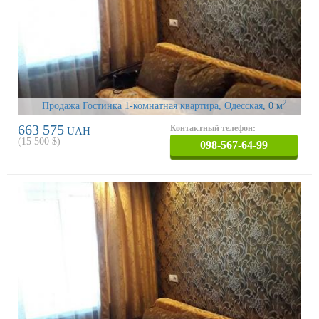
2
Продажа Гостинка 1-комнатная квартира, Одесская
, 0 м
663 575
Контактный телефон:
UAH
(
15 500
$)
098-567-64-99