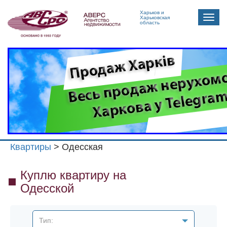
Харьков и
Toggle
Харьковская
область
naviga
Квартиры
> Одесская
Куплю квартиру на
Одесской
Тип: