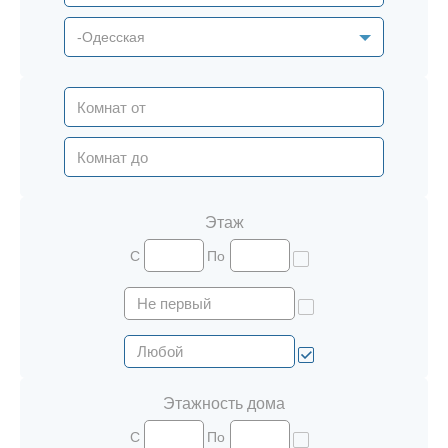
-Одесская
Этаж
С
По
Этажность дома
С
По