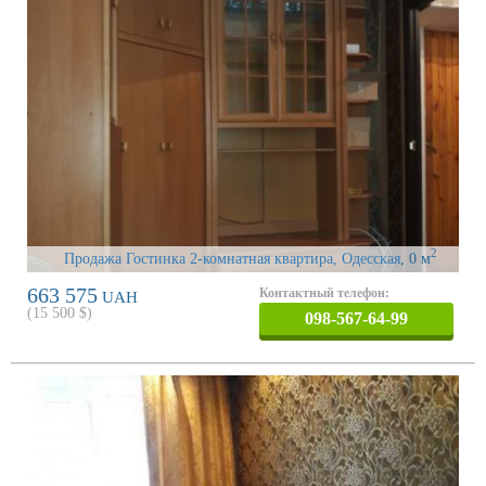
2
Продажа Гостинка 2-комнатная квартира, Одесская
, 0 м
663 575
Контактный телефон:
UAH
(
15 500
$)
098-567-64-99