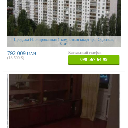
Продажа Изолированная 1-комнатная квартира, Одесская
,
2
0 м
792 009
Контактный телефон:
UAH
(
18 500
$)
098-567-64-99