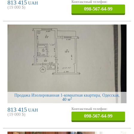
813 415
Контактный телефон:
UAH
(
19 000
$)
098-567-64-99
Продажа Изолированная 1-комнатная квартира, Одесская
,
2
40 м
813 415
Контактный телефон:
UAH
(
19 000
$)
098-567-64-99