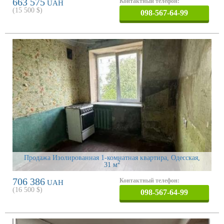
663 575
Контактный телефон:
UAH
(
15 500
$)
098-567-64-99
Продажа Изолированная 1-комнатная квартира, Одесская
,
2
31 м
706 386
Контактный телефон:
UAH
(
16 500
$)
098-567-64-99