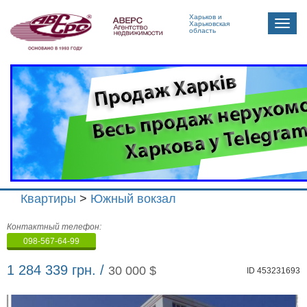
Харьков и
Toggle
Харьковская
область
naviga
Квартиры
>
Южный вокзал
Агенство
Контактный телефон:
недвижимости
098-567-64-99
"Аверс"
1 284 339 грн. /
30 000 $
ID 453231693