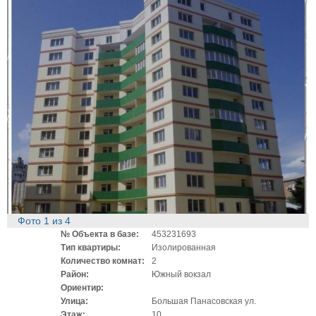
Фото
1
из
4
№ Объекта в базе:
453231693
Тип квартиры:
Изолированная
Количество комнат:
2
Район:
Южный вокзал
Ориентир:
Улица:
Большая Панасовская ул.
Этаж:
10