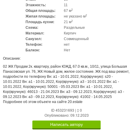
Этажность:
11
2
Общая площадь:
67 м
2
Жилая площадь:
не указано м
2
Площадь кухни:
21 м
Схема:
Раздельные
Материал:
Кирпич
Санузел:
Совмещенный
Телефон:
нет
Балкон:
Нет
Описание:
02 ЖК Продам 2к. квартиру, район ЮЖД, 67.0 кв.м., 10/11, улица Большая
Панасовская ул. 76, ЖК Новый дом, жилое состояние. ЖК под ваш ремонт,
подробнсти по телефону Вн: a1 - 10.01.2022, Кор(вручную): s20 -
10.01.2022 Вн: a1 - 10.01.2022, Кор(вручную): a3 - 10.01.2022 Вн: a1 -
10.01.2022, Кор(вручную): 50001 - 05.03.2023 Вн: a1 - 10.01.2022,
Кор(вручную): 46013 - 21.04.2023 Вн: a3 - 09.12.2023, Кор(вручную): a3 -
09.12.2023 Вн: a3 - 09.12.2023, Кор(вручную): 41002 - 14.05.2025
Подробнее об этом объекте на сайте 20.estate
ID 453231693
|
0
Опубликовано: 09.12.2023
Написать автору