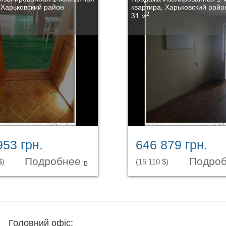
 Харьковский район
квартира, Харьковский райо
2
31 м
953 грн.
646 879 грн.
Подробнее
Подро
$)
(15 110 $)
Головний офіс: