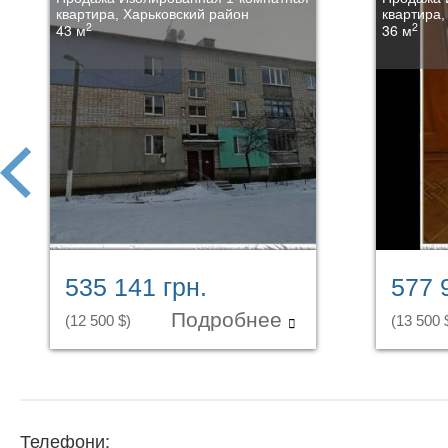
квартира, Харьковский район
квартира,
2
2
43 м
36 м
prev
535 141 грн.
577 
Подробнее
(12 500 $)
(13 500 
Телефони: