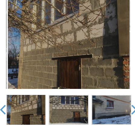
недвижимости
"Аверс"
prev
nex