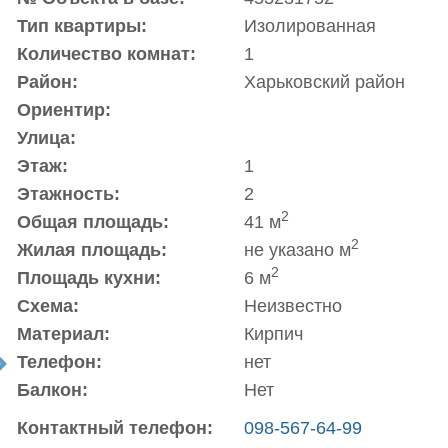
Тип квартиры:
Изолированная
Количество комнат:
1
Район:
Харьковский район
Ориентир:
Улица:
Этаж:
1
Этажность:
2
2
Общая площадь:
41 м
2
Жилая площадь:
не указано м
2
Площадь кухни:
6 м
Схема:
Неизвестно
Материал:
Кирпич
Телефон:
нет
t
Балкон:
Нет
Контактный телефон:
098-567-64-99