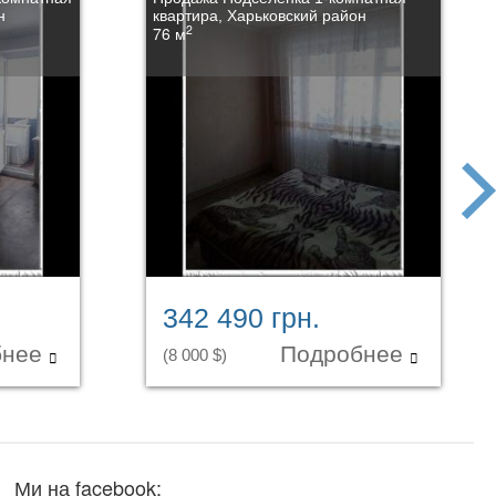
н
квартира, Харьковский район
2
76 м
next
342 490 грн.
бнее
Подробнее
(8 000 $)
Ми на facebook: