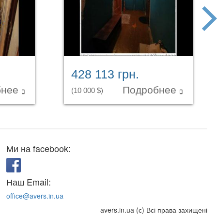
next
428 113 грн.
бнее
Подробнее
(10 000 $)
Ми на facebook:
Наш Email:
office@avers.in.ua
avers.in.ua (с) Всі права захищені