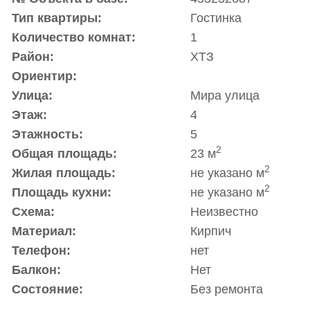
Тип квартиры:
Гостинка
Количество комнат:
1
Район:
ХТЗ
Ориентир:
Улица:
Мира улица
Этаж:
4
Этажность:
5
2
Общая площадь:
23 м
2
Жилая площадь:
не указано м
2
Площадь кухни:
не указано м
Схема:
Неизвестно
Материал:
Кирпич
Телефон:
нет
Балкон:
Нет
Состояние:
Без ремонта