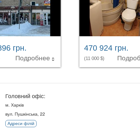
896 грн.
470 924 грн.
Подробнее
Подро
)
(11 000 $)
Головний офіс:
м. Харків
вул. Пушкінська, 22
Адреси філій