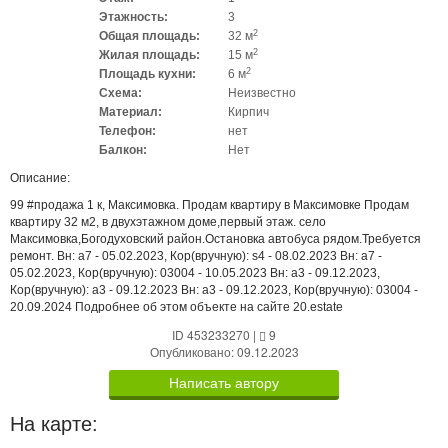
Этажность:
3
2
Общая площадь:
32 м
2
Жилая площадь:
15 м
2
Площадь кухни:
6 м
Схема:
Неизвестно
Материал:
Кирпич
Телефон:
нет
Балкон:
Нет
Описание:
99 #продажа 1 к, Максимовка. Продам квартиру в Максимовке Продам
квартиру 32 м2, в двухэтажном доме,первый этаж. село
Максимовка,Богодуховский район.Остановка автобуса рядом.Требуется
ремонт. Вн: a7 - 05.02.2023, Кор(вручную): s4 - 08.02.2023 Вн: a7 -
05.02.2023, Кор(вручную): 03004 - 10.05.2023 Вн: a3 - 09.12.2023,
Кор(вручную): a3 - 09.12.2023 Вн: a3 - 09.12.2023, Кор(вручную): 03004 -
20.09.2024 Подробнее об этом объекте на сайте 20.estate
ID 453233270
|
9
Опубликовано: 09.12.2023
Написать автору
На карте: