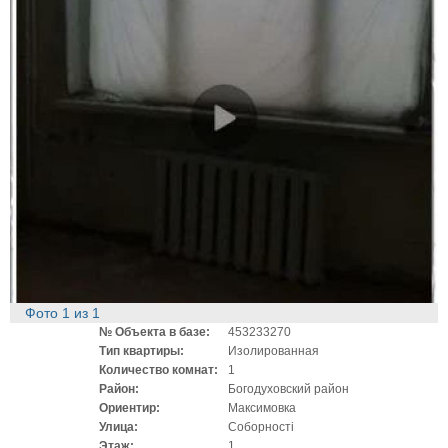
Фото
1
из
1
№ Объекта в базе:
453233270
Тип квартиры:
Изолированная
Количество комнат:
1
Район:
Богодуховский район
Ориентир:
Максимовка
Улица:
Соборності
Этаж:
1