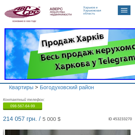
Харьков и
Toggle
Харьковская
область
naviga
Квартиры
>
Богодуховский район
Агенство
Контактный телефон:
недвижимости
098-567-64-99
"Аверс"
214 057 грн. /
5 000 $
ID 453233270