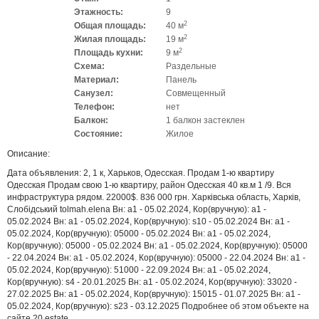
Этажность:
9
2
Общая площадь:
40 м
2
Жилая площадь:
19 м
2
Площадь кухни:
9 м
Схема:
Раздельные
Материал:
Панель
Санузел:
Совмещенный
Телефон:
нет
Балкон:
1 балкон застеклен
Состояние:
Жилое
Описание:
Дата объявления: 2, 1 к, Харьков, Одесская. Продам 1-ю квартиру
Одесская Продам свою 1-ю квартиру, район Одесская 40 кв.м 1 /9. Вся
инфраструктура рядом. 22000$. 836 000 грн. Харківська область, Харків,
Слобідський tolmah.elena Вн: a1 - 05.02.2024, Кор(вручную): a1 -
05.02.2024 Вн: a1 - 05.02.2024, Кор(вручную): s10 - 05.02.2024 Вн: a1 -
05.02.2024, Кор(вручную): 05000 - 05.02.2024 Вн: a1 - 05.02.2024,
Кор(вручную): 05000 - 05.02.2024 Вн: a1 - 05.02.2024, Кор(вручную): 05000
- 22.04.2024 Вн: a1 - 05.02.2024, Кор(вручную): 05000 - 22.04.2024 Вн: a1 -
05.02.2024, Кор(вручную): 51000 - 22.09.2024 Вн: a1 - 05.02.2024,
Кор(вручную): s4 - 20.01.2025 Вн: a1 - 05.02.2024, Кор(вручную): 33020 -
27.02.2025 Вн: a1 - 05.02.2024, Кор(вручную): 15015 - 01.07.2025 Вн: a1 -
05.02.2024, Кор(вручную): s23 - 03.12.2025 Подробнее об этом объекте на
сайте 20.estate