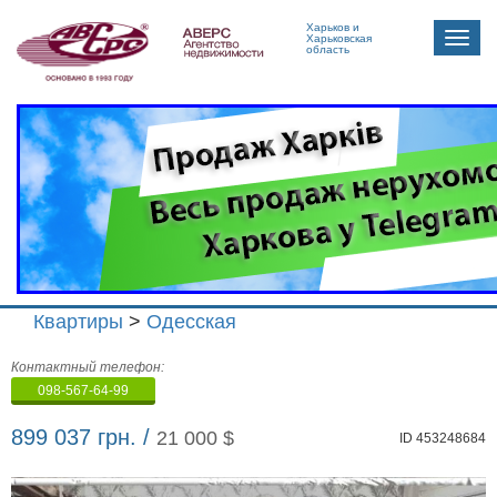
Харьков и
Toggle
Харьковская
область
naviga
Квартиры
>
Одесская
Агенство
Контактный телефон:
недвижимости
098-567-64-99
"Аверс"
899 037 грн. /
21 000 $
ID 453248684