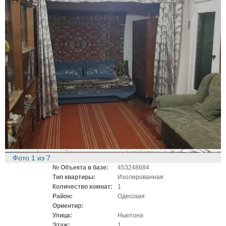
Фото
1
из
7
№ Объекта в базе:
453248684
Тип квартиры:
Изолированная
Количество комнат:
1
Район:
Одесская
Ориентир:
Улица:
Ньютона
Этаж:
1