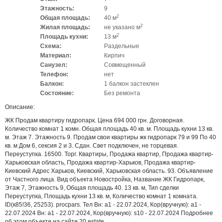
Этажность:
9
2
Общая площадь:
40 м
2
Жилая площадь:
не указано м
2
Площадь кухни:
13 м
Схема:
Раздельные
Материал:
Кирпич
Санузел:
Совмещенный
Телефон:
нет
Балкон:
1 балкон застеклен
Состояние:
Без ремонта
Описание:
ЖК Продам квартиру гидропарк. Цена 694 000 грн. Договорная.
Количество комнат 1 комн. Общая площадь 40 кв. м. Площадь кухни 13 кв.
м. Этаж 7. Этажность 9. Продам свои квартиры жк гидропарк 79 и 99 По 40
кв. м Дом 6, сексия 2 и 3. Сдан. Свет подключен, не торцевая.
Переуступка. 16500. Торг. Квартиры, Продажа квартир, Продажа квартир-
Харьковская область, Продажа квартир-Харьков, Продажа квартир-
Киевский Адрес Харьков, Киевский, Харьковская область. 93. Объявление
от Частного лица. Вид объекта Новостройка, Название ЖК Гидропарк,
Этаж 7, Этажность 9, Общая площадь 40. 13 кв. м, Тип сделки
Переуступка, Площадь кухни 13 кв. м, Количество комнат 1 комната.
ID(к85!36, 25253). procpars. Тел Вн: a1 - 22.07.2024, Кор(вручную): a1 -
22.07.2024 Вн: a1 - 22.07.2024, Кор(вручную): s10 - 22.07.2024 Подробнее
об этом объекте на сайте 20.estate