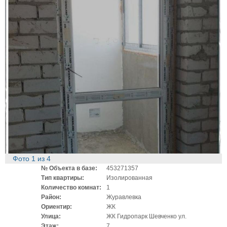
Фото
1
из
4
№ Объекта в базе:
453271357
Тип квартиры:
Изолированная
Количество комнат:
1
Район:
Журавлевка
Ориентир:
ЖК
Улица:
ЖК Гидропарк Шевченко ул.
Этаж:
7