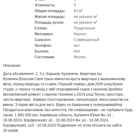
Этажность:
5
2
Общая площадь:
65 м
2
Жилая площадь:
не указано м
2
Площадь кухни:
не указано м
Схема:
Раздельные
Материал:
Кирпич
Санузел:
Совмещенный
Телефон:
нет
Балкон:
Нет
Состояние:
Жилое
Описание:
Дата объявления: 2, 3 к, Харьков, Кулиничи. Квартира lux
Кулиничі.Власник Своя трьох кімнатна крута квартира у мальовничому
місці, поряд природа та ставок. Перший поверх, дом 2005 року.Кухня
студія. є тераса та вихід у свій огороджений садок з газоном.Зроблен
високоякісний ремонт з гарною технікою у 2019 році.Тепла, простора ,
світла квартира . Камери спостереження, сигналізація, якісні решітки на
вікнах. 3 парко міста для авто. Відео за бажанням у телеграм/вайбер.
Продається власником, без агентств. Не співпрацюємо , не турбувати будь
ласка. 1 900 000 грн. Харківська область, Кулиничі Юлия Вн: a1 -
16.08.2024, Кор(вручную): a1 - 16.08.2024 Вн: a1 - 16.08.2024,
Кор(вручную): s10 - 16.08.2024 Подробнее об этом объекте на сайте
20.estate