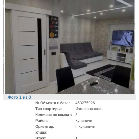
Фото
1
из
8
№ Объекта в базе:
453275926
Тип квартиры:
Изолированная
Количество комнат:
3
Район:
Кулиничи
Ориентир:
п.Кулиничи
Улица:
Этаж:
1