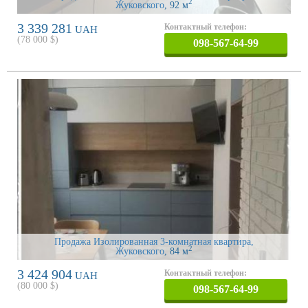
2
Жуковского
, 92 м
3 339 281
Контактный телефон:
UAH
(
78 000
$)
098-567-64-99
Продажа Изолированная 3-комнатная квартира,
2
Жуковского
, 84 м
3 424 904
Контактный телефон:
UAH
(
80 000
$)
098-567-64-99