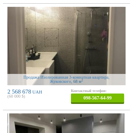
Продажа Изолированная 3-комнатная квартира,
2
Жуковского
, 68 м
2 568 678
Контактный телефон:
UAH
(
60 000
$)
098-567-64-99