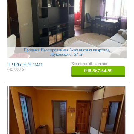
Продажа Изолированная 3-комнатная квартира,
2
Жуковского
, 67 м
1 926 509
Контактный телефон:
UAH
(
45 000
$)
098-567-64-99