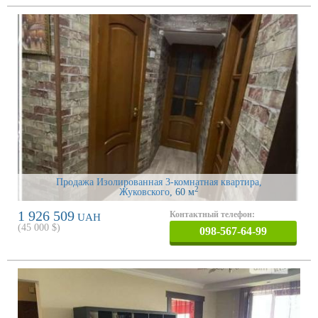
Продажа Изолированная 3-комнатная квартира,
2
Жуковского
, 60 м
1 926 509
Контактный телефон:
UAH
(
45 000
$)
098-567-64-99