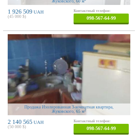
Жуковского
, 60 м
1 926 509
Контактный телефон:
UAH
(
45 000
$)
098-567-64-99
Продажа Изолированная 3-комнатная квартира,
2
Жуковского
, 65 м
2 140 565
Контактный телефон:
UAH
(
50 000
$)
098-567-64-99