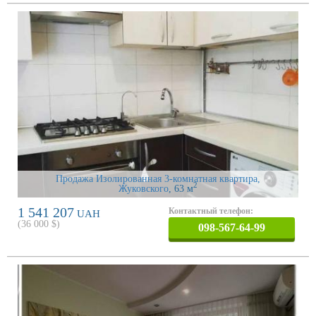
Продажа Изолированная 3-комнатная квартира,
2
Жуковского
, 63 м
1 541 207
Контактный телефон:
UAH
(
36 000
$)
098-567-64-99