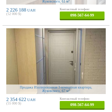
2
Жуковского
, 61 м
2 226 188
Контактный телефон:
UAH
(
52 000
$)
098-567-64-99
Продажа Изолированная 3-комнатная квартира,
2
Жуковского
, 67 м
2 354 622
Контактный телефон:
UAH
(
55 000
$)
098-567-64-99