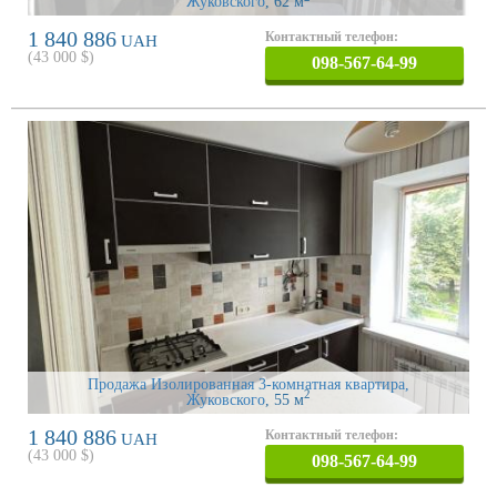
Жуковского
, 62 м
1 840 886
Контактный телефон:
UAH
(
43 000
$)
098-567-64-99
Продажа Изолированная 3-комнатная квартира,
2
Жуковского
, 55 м
1 840 886
Контактный телефон:
UAH
(
43 000
$)
098-567-64-99