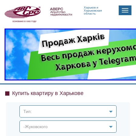
Харьков и
Toggle
Харьковская
область
naviga
Купить квартиру в Харькове
Тип:
-Жуковского