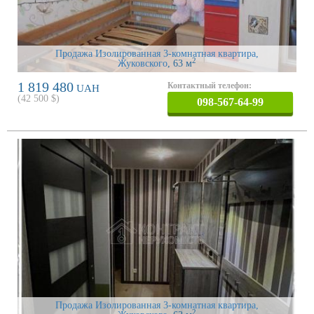
Продажа Изолированная 3-комнатная квартира,
2
Жуковского
, 63 м
1 819 480
Контактный телефон:
UAH
(
42 500
$)
098-567-64-99
Продажа Изолированная 3-комнатная квартира,
2