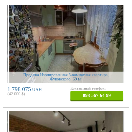
Продажа Изолированная 3-комнатная квартира,
2
Жуковского
, 69 м
1 798 075
Контактный телефон:
UAH
(
42 000
$)
098-567-64-99