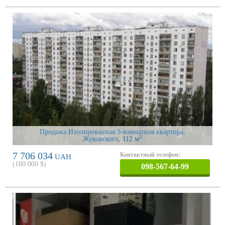
Продажа Изолированная 3-комнатная квартира,
2
Жуковского
, 112 м
7 706 034
Контактный телефон:
UAH
(
180 000
$)
098-567-64-99