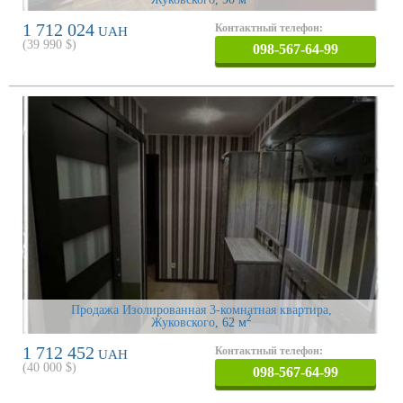
1 712 024
Контактный телефон:
UAH
(
39 990
$)
098-567-64-99
Продажа Изолированная 3-комнатная квартира,
2
Жуковского
, 62 м
1 712 452
Контактный телефон:
UAH
(
40 000
$)
098-567-64-99