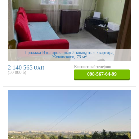
Продажа Изолированная 3-комнатная квартира,
2
Жуковского
, 73 м
2 140 565
Контактный телефон:
UAH
(
50 000
$)
098-567-64-99