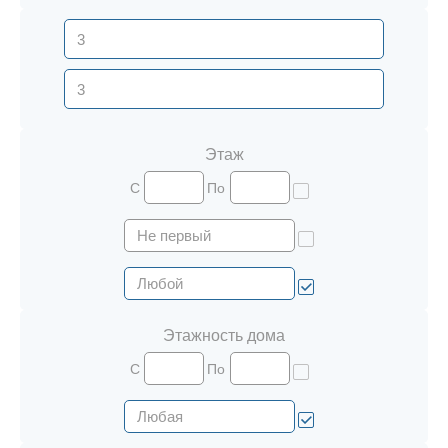
Этаж
С
По
Этажность дома
С
По