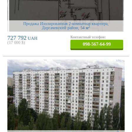
Продажа Изолированная 2-комнатная квартира,
2
Дергачевский район
, 54 м
727 792
Контактный телефон:
UAH
(
17 000
$)
098-567-64-99