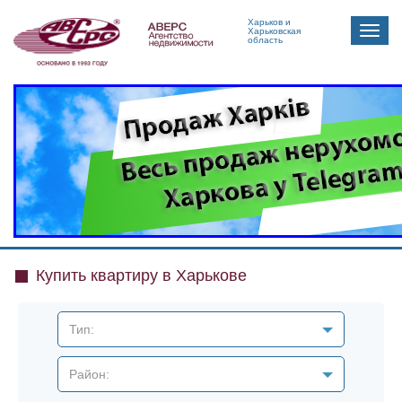
Харьков и
Toggle
Харьковская
область
naviga
Купить квартиру в Харькове
Тип:
Район: