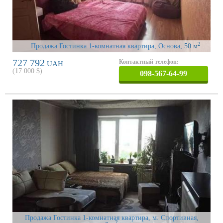
2
Продажа Гостинка 1-комнатная квартира, Основа
, 50 м
727 792
Контактный телефон:
UAH
(
17 000
$)
098-567-64-99
Продажа Гостинка 1-комнатная квартира, м. Спортивная
,
2