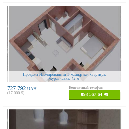
Продажа Изолированная 1-комнатная квартира,
2
Журавлевка
, 42 м
727 792
Контактный телефон:
UAH
(
17 000
$)
098-567-64-99