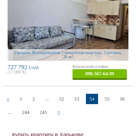
Продажа Изолированная 1-комнатная квартира, Салтовка
,
2
26 м
727 792
Контактный телефон:
UAH
(
17 000
$)
098-567-64-99
1
2
...
52
53
54
55
56
...
244
245
Купить квартиру в Харькове