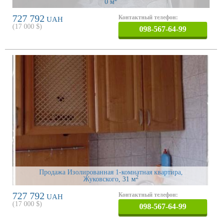
0 м
727 792
Контактный телефон:
UAH
(
17 000
$)
098-567-64-99
Продажа Изолированная 1-комнатная квартира,
2
Жуковского
, 31 м
727 792
Контактный телефон:
UAH
(
17 000
$)
098-567-64-99