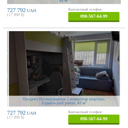
61 м
727 792
Контактный телефон:
UAH
(
17 000
$)
098-567-64-99
Продажа Изолированная 2-комнатная квартира,
2
Харьковский район
, 43 м
727 792
Контактный телефон:
UAH
(
17 000
$)
098-567-64-99