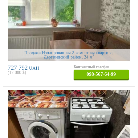
Продажа Изолированная 2-комнатная квартира,
2
Дергачевский район
, 34 м
727 792
Контактный телефон:
UAH
(
17 000
$)
098-567-64-99