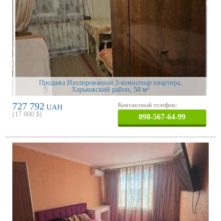
Продажа Изолированная 3-комнатная квартира,
2
Харьковский район
, 50 м
727 792
Контактный телефон:
UAH
(
17 000
$)
098-567-64-99