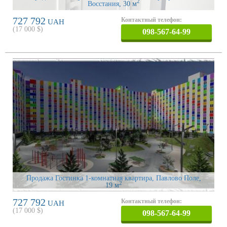
2
Восстания
, 30 м
727 792
Контактный телефон:
UAH
(
17 000
$)
098-567-64-99
Продажа Гостинка 1-комнатная квартира, Павлово Поле
,
2
19 м
727 792
Контактный телефон:
UAH
(
17 000
$)
098-567-64-99