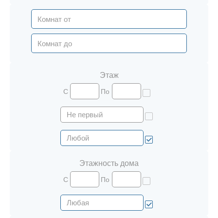
Этаж
С
По
Этажность дома
С
По