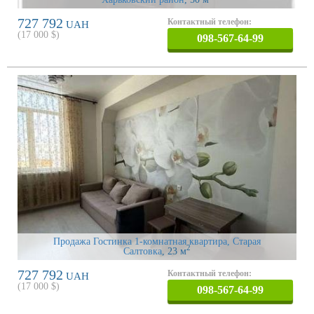
727 792
Контактный телефон:
UAH
(
17 000
$)
098-567-64-99
Продажа Гостинка 1-комнатная квартира, Старая
2
Салтовка
, 23 м
727 792
Контактный телефон:
UAH
(
17 000
$)
098-567-64-99