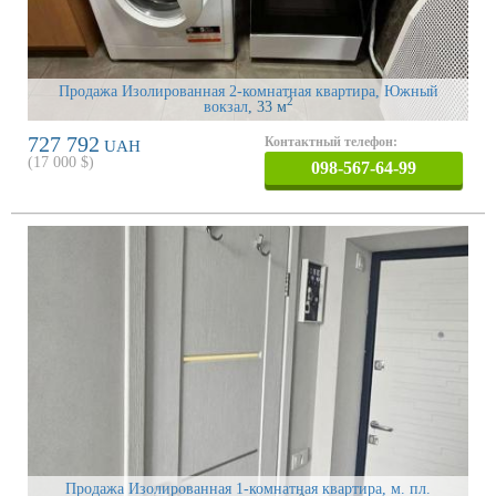
Продажа Изолированная 2-комнатная квартира, Южный
2
вокзал
, 33 м
727 792
Контактный телефон:
UAH
(
17 000
$)
098-567-64-99
Продажа Изолированная 1-комнатная квартира, м. пл.