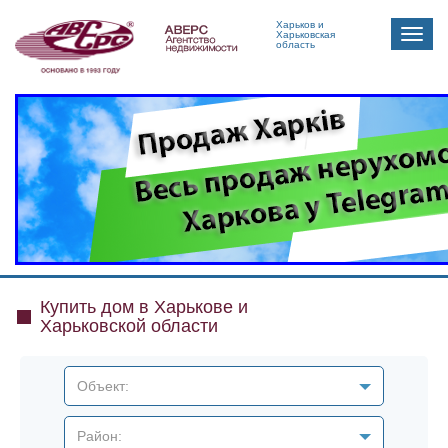
Харьков и
Toggle
Харьковская
область
naviga
Купить дом в Харькове и
Харьковской области
Объект:
Район: