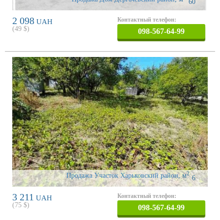
60
2 098
Контактный телефон:
UAH
(
49
$)
098-567-64-99
2
Продажа Участок Харьковский район
,
м
6
3 211
Контактный телефон:
UAH
(
75
$)
098-567-64-99