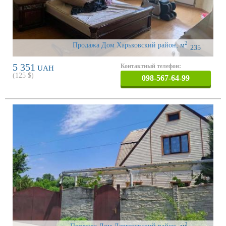
2
Продажа Дом Харьковский район
,
м
235
5 351
Контактный телефон:
UAH
(
125
$)
098-567-64-99
2