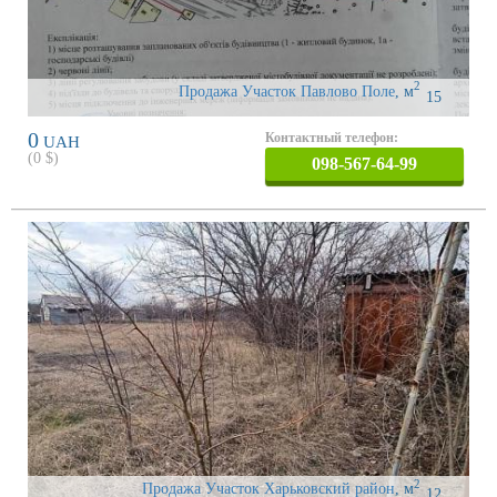
2
Продажа Участок Павлово Поле
,
м
15
0
Контактный телефон:
UAH
(
0
$)
098-567-64-99
2
Продажа Участок Харьковский район
,
м
12