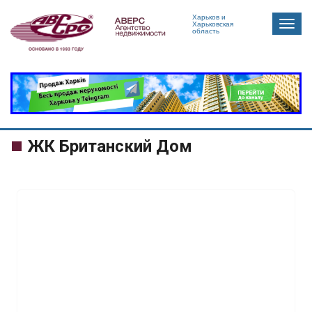
Харьков и
Togg
Харьковская
область
navig
ЖК Британский Дом