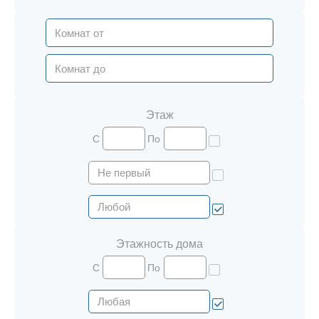
Этаж
С
По
Этажность дома
С
По