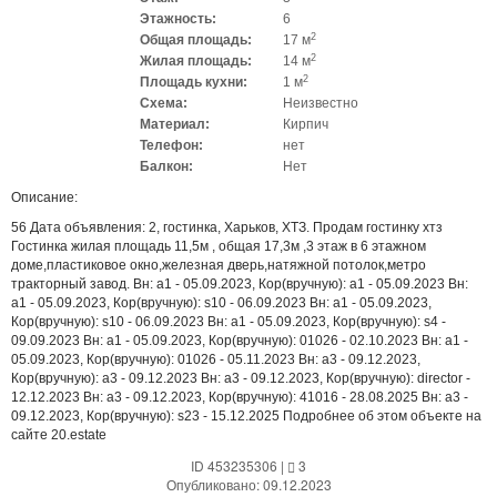
Этажность:
6
2
Общая площадь:
17 м
2
Жилая площадь:
14 м
2
Площадь кухни:
1 м
Схема:
Неизвестно
Материал:
Кирпич
Телефон:
нет
Балкон:
Нет
Описание:
56 Дата объявления: 2, гостинка, Харьков, ХТЗ. Продам гостинку хтз
Гостинка жилая площадь 11,5м , общая 17,3м ,3 этаж в 6 этажном
доме,пластиковое окно,железная дверь,натяжной потолок,метро
тракторный завод. Вн: a1 - 05.09.2023, Кор(вручную): a1 - 05.09.2023 Вн:
a1 - 05.09.2023, Кор(вручную): s10 - 06.09.2023 Вн: a1 - 05.09.2023,
Кор(вручную): s10 - 06.09.2023 Вн: a1 - 05.09.2023, Кор(вручную): s4 -
09.09.2023 Вн: a1 - 05.09.2023, Кор(вручную): 01026 - 02.10.2023 Вн: a1 -
05.09.2023, Кор(вручную): 01026 - 05.11.2023 Вн: a3 - 09.12.2023,
Кор(вручную): a3 - 09.12.2023 Вн: a3 - 09.12.2023, Кор(вручную): director -
12.12.2023 Вн: a3 - 09.12.2023, Кор(вручную): 41016 - 28.08.2025 Вн: a3 -
09.12.2023, Кор(вручную): s23 - 15.12.2025 Подробнее об этом объекте на
сайте 20.estate
ID 453235306
|
3
Опубликовано: 09.12.2023