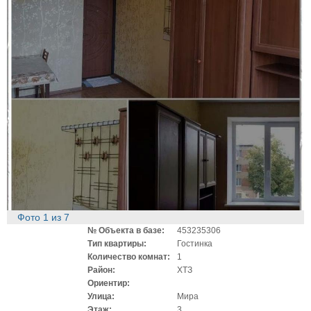
Фото
1
из
7
№ Объекта в базе:
453235306
Тип квартиры:
Гостинка
Количество комнат:
1
Район:
ХТЗ
Ориентир:
Улица:
Мира
Этаж:
3