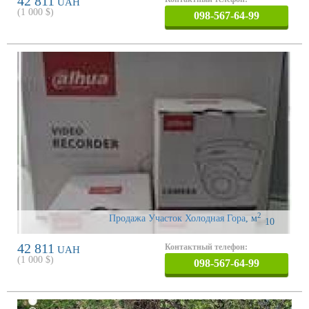
42 811
UAH
(
1 000
$)
098-567-64-99
2
Продажа Участок Холодная Гора
,
м
10
42 811
Контактный телефон:
UAH
(
1 000
$)
098-567-64-99