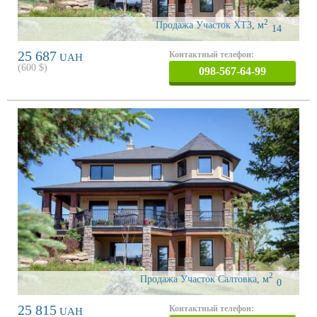
2
Продажа Участок ХТЗ
,
м
14
25 687
Контактный телефон:
UAH
(
600
$)
098-567-64-99
2
Продажа Участок Салтовка
,
м
0
25 815
Контактный телефон:
UAH