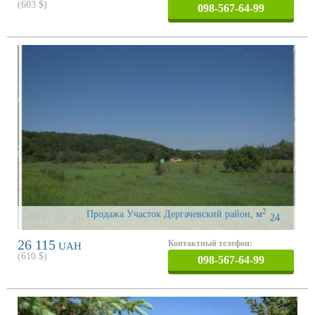
(
603
$)
098-567-64-99
2
Продажа Участок Дергачевский район
,
м
24
26 115
Контактный телефон:
UAH
(
610
$)
098-567-64-99