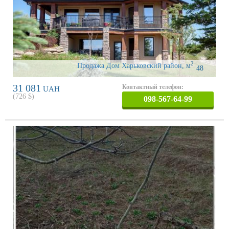
2
Продажа Дом Харьковский район
,
м
48
31 081
Контактный телефон:
UAH
(
726
$)
098-567-64-99