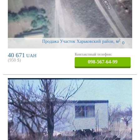
2
Продажа Участок Харьковский район
,
м
0
40 671
Контактный телефон:
UAH
(
950
$)
098-567-64-99