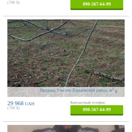
(
700
$)
098-567-64-99
2
Продажа Участок Харьковский район
,
м
6
29 968
Контактный телефон:
UAH
(
700
$)
098-567-64-99