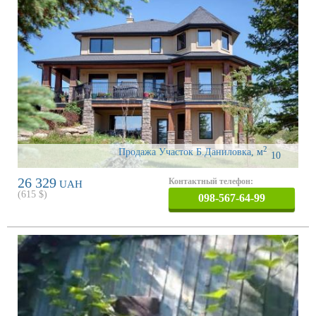
2
Продажа Участок Б.Даниловка
,
м
10
26 329
Контактный телефон:
UAH
(
615
$)
098-567-64-99