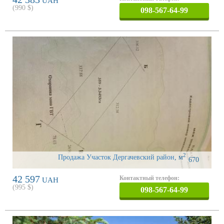
UAH
(
990
$)
098-567-64-99
2
Продажа Участок Дергачевский район
,
м
670
42 597
Контактный телефон:
UAH
(
995
$)
098-567-64-99