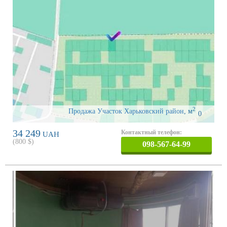
2
Продажа Участок Харьковский район
,
м
0
34 249
Контактный телефон:
UAH
(
800
$)
098-567-64-99