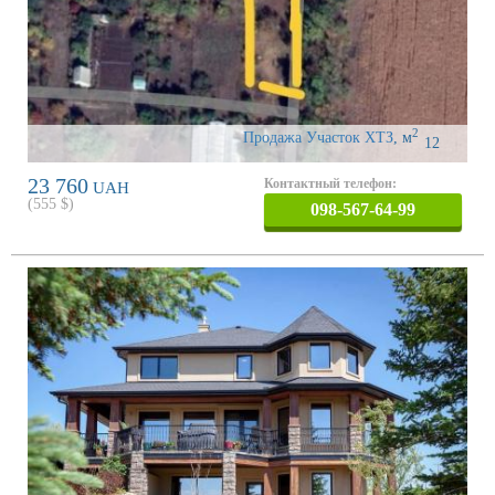
2
Продажа Участок ХТЗ
,
м
12
23 760
Контактный телефон:
UAH
(
555
$)
098-567-64-99