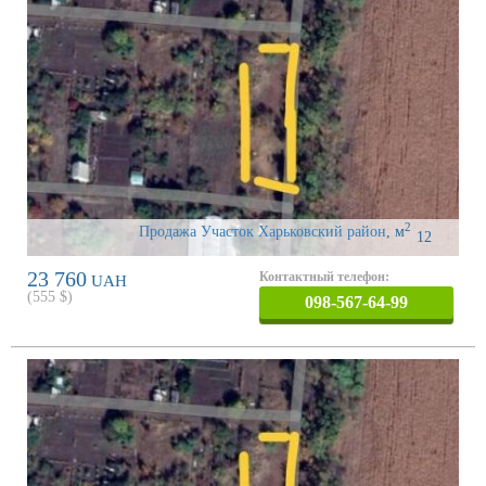
2
Продажа Участок Харьковский район
,
м
12
23 760
Контактный телефон:
UAH
(
555
$)
098-567-64-99