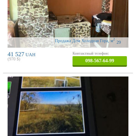
2
Продажа Дом Холодная Гора
,
м
29
41 527
Контактный телефон:
UAH
(
970
$)
098-567-64-99