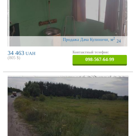
2
Продажа Дача Кулиничи
,
м
24
34 463
Контактный телефон:
UAH
(
805
$)
098-567-64-99