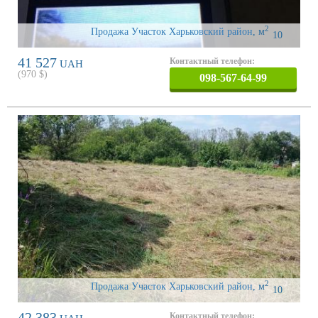
2
Продажа Участок Харьковский район
,
м
10
41 527
Контактный телефон:
UAH
(
970
$)
098-567-64-99
2
Продажа Участок Харьковский район
,
м
10
42 383
Контактный телефон: