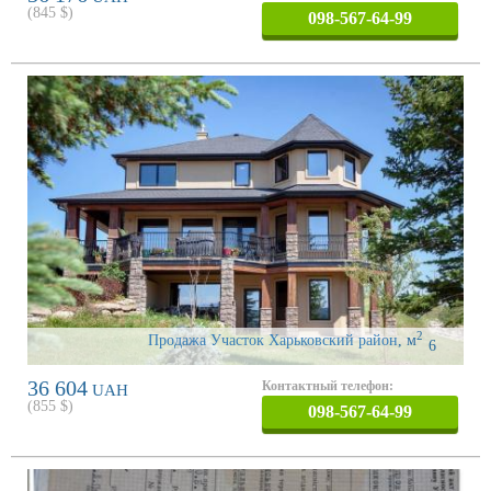
(
845
$)
098-567-64-99
2
Продажа Участок Харьковский район
,
м
6
36 604
Контактный телефон:
UAH
(
855
$)
098-567-64-99