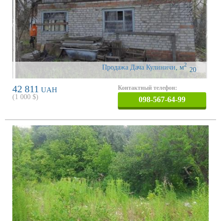
2
Продажа Дача Кулиничи
,
м
20
42 811
Контактный телефон:
UAH
(
1 000
$)
098-567-64-99