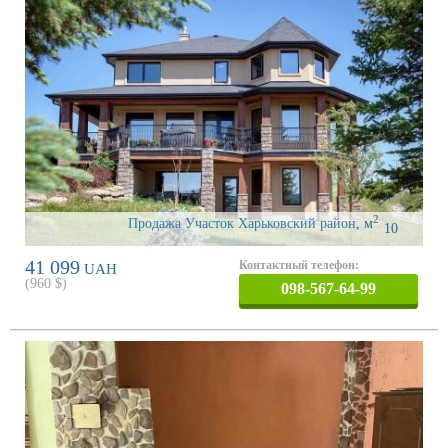
2
Продажа Участок Харьковский район
,
м
10
41 099
Контактный телефон:
UAH
(
960
$)
098-567-64-99