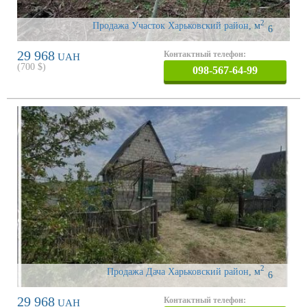
2
Продажа Участок Харьковский район
,
м
6
29 968
Контактный телефон:
UAH
(
700
$)
098-567-64-99
2
Продажа Дача Харьковский район
,
м
6
29 968
Контактный телефон:
UAH