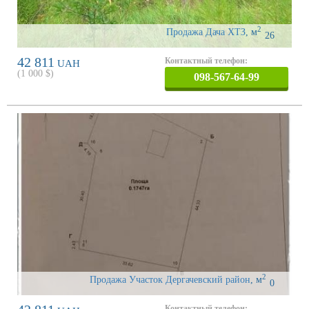
2
Продажа Дача ХТЗ
,
м
26
42 811
Контактный телефон:
UAH
(
1 000
$)
098-567-64-99
2
Продажа Участок Дергачевский район
,
м
0
Контактный телефон: