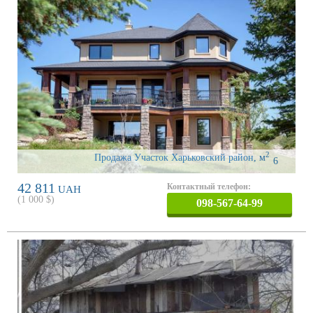
2
Продажа Участок Харьковский район
,
м
6
42 811
Контактный телефон:
UAH
(
1 000
$)
098-567-64-99