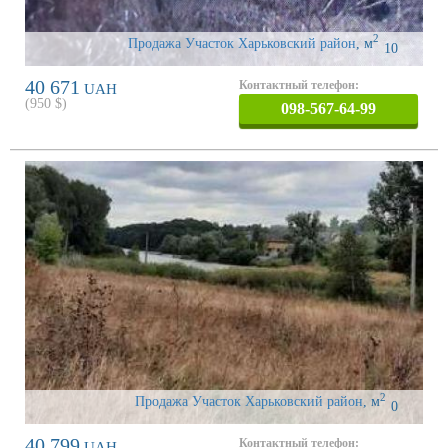
2
Продажа Участок Харьковский район
,
м
10
40 671
Контактный телефон:
UAH
(
950
$)
098-567-64-99
2
Продажа Участок Харьковский район
,
м
0
40 799
Контактный телефон:
UAH