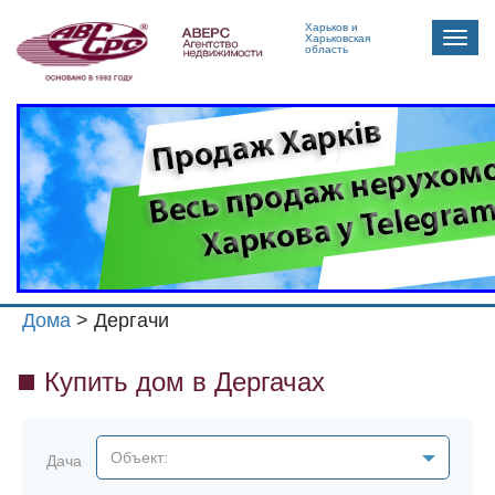
Харьков и
Toggle
Харьковская
область
naviga
Дома
> Дергачи
Купить дом в Дергачах
Объект:
Дача