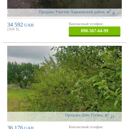
2
Продажа Участок Харьковский район
,
м
0
34 592
Контактный телефон:
UAH
(
808
$)
098-567-64-99
2
Продажа Дача Рогань
,
м
21
36 176
Контактный телефон:
UAH