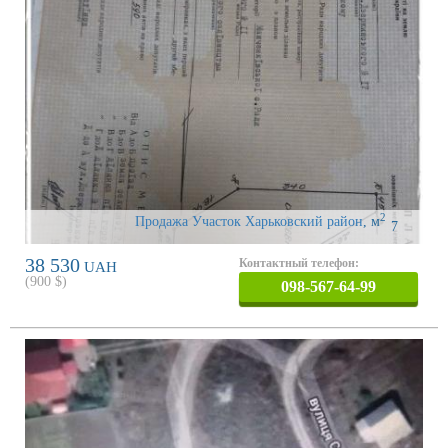
2
Продажа Участок Харьковский район
,
м
7
38 530
Контактный телефон:
UAH
(
900
$)
098-567-64-99