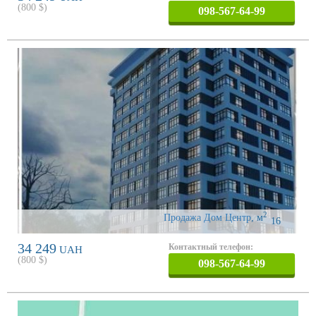
(
800
$)
098-567-64-99
2
Продажа Дом Центр
,
м
16
34 249
Контактный телефон:
UAH
(
800
$)
098-567-64-99