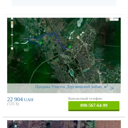
2
Продажа Участок Дергачевский район
,
м
24
22 904
Контактный телефон:
UAH
(
535
$)
098-567-64-99