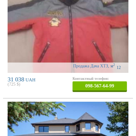
2
Продажа Дача ХТЗ
,
м
12
31 038
Контактный телефон:
UAH
(
725
$)
098-567-64-99