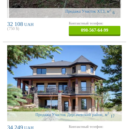
2
Продажа Участок ХТЗ
,
м
6
32 108
Контактный телефон:
UAH
(
750
$)
098-567-64-99
2
Продажа Участок Дергачевский район
,
м
17
34 249
Контактный телефон:
UAH