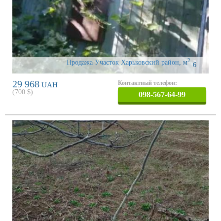
2
Продажа Участок Харьковский район
,
м
6
29 968
Контактный телефон:
UAH
(
700
$)
098-567-64-99