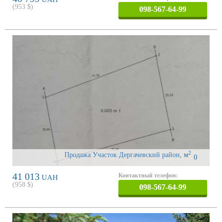
(
953
$)
098-567-64-99
2
Продажа Участок Дергачевский район
,
м
0
41 013
Контактный телефон:
UAH
(
958
$)
098-567-64-99