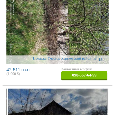
2
Продажа Участок Харьковский район
,
м
15
42 811
Контактный телефон:
UAH
(
1 000
$)
098-567-64-99