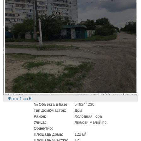
Фото
1
из
6
№ Объекта в базе:
548244230
Тип Дом/Участок:
Дом
Район:
Холодная Гора
Улица:
Любови Малой пр.
Ориентир:
2
Площадь дома:
122 м
Площадь участка:
12