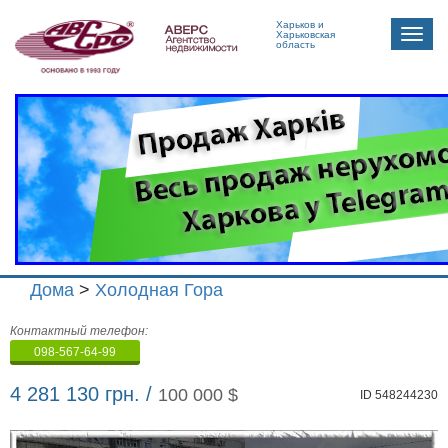
Харьков и
Toggle
Харьковская
область
naviga
Дома
>
Холодная Гора
Агенство
Контактный телефон:
недвижимости
098-567-64-99
"Аверс"
4 281 130 грн. /
100 000 $
ID 548244230