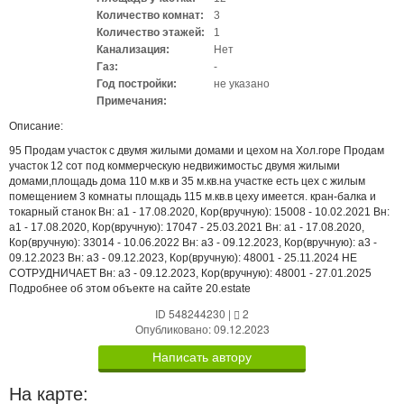
Количество комнат:
3
Количество этажей:
1
Канализация:
Нет
Газ:
-
Год постройки:
не указано
Примечания:
Описание:
95 Продам участок с двумя жилыми домами и цехом на Хол.горе Продам
участок 12 сот под коммерческую недвижимостьс двумя жилыми
домами,площадь дома 110 м.кв и 35 м.кв.на участке есть цех с жилым
помещением 3 комнаты площадь 115 м.кв.в цеху имеется. кран-балка и
токарный станок Вн: a1 - 17.08.2020, Кор(вручную): 15008 - 10.02.2021 Вн:
a1 - 17.08.2020, Кор(вручную): 17047 - 25.03.2021 Вн: a1 - 17.08.2020,
Кор(вручную): 33014 - 10.06.2022 Вн: a3 - 09.12.2023, Кор(вручную): a3 -
09.12.2023 Вн: a3 - 09.12.2023, Кор(вручную): 48001 - 25.11.2024 НЕ
СОТРУДНИЧАЕТ Вн: a3 - 09.12.2023, Кор(вручную): 48001 - 27.01.2025
Подробнее об этом объекте на сайте 20.estate
ID 548244230
|
2
Опубликовано: 09.12.2023
Написать автору
На карте: