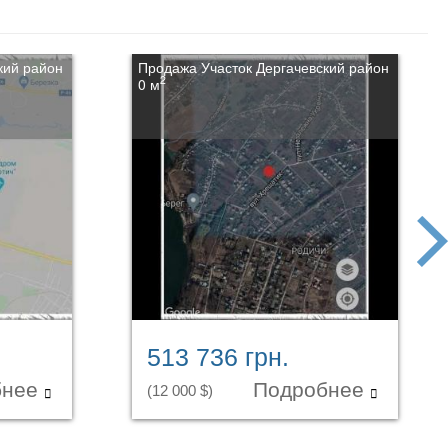
кий район
Продажа Участок Дергачевский район
2
0 м
next
513 736 грн.
бнее
Подробнее
(12 000 $)