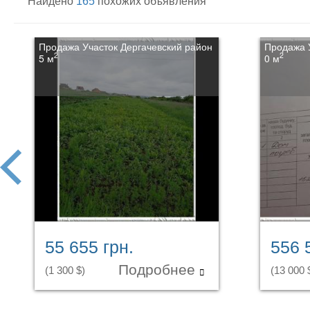
Найдено
165
похожих объявления
Продажа Участок Дергачевский район
Продажа 
2
2
5 м
0 м
prev
55 655 грн.
556 
Подробнее
(1 300 $)
(13 000 