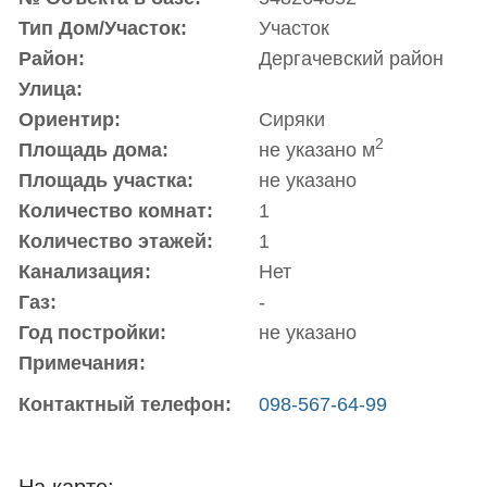
Тип Дом/Участок:
Участок
Район:
Дергачевский район
Улица:
Ориентир:
Сиряки
2
Площадь дома:
не указано м
Площадь участка:
не указано
Количество комнат:
1
Количество этажей:
1
Канализация:
Нет
Газ:
-
Год постройки:
не указано
Примечания:
Контактный телефон:
098-567-64-99
На карте: