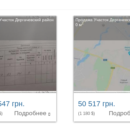
Участок Дергачевский район
Продажа Участок Дергачевс
2
0 м
547 грн.
50 517 грн.
Подробнее
Подро
$)
(1 180 $)