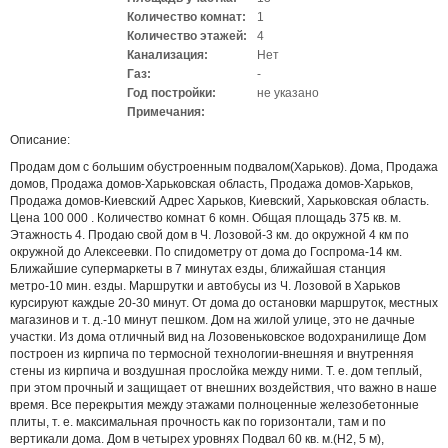
Количество комнат:
1
Количество этажей:
4
Канализация:
Нет
Газ:
-
Год постройки:
не указано
Примечания:
Описание:
Продам дом с большим обустроенным подвалом(Харьков). Дома, Продажа
домов, Продажа домов-Харьковская область, Продажа домов-Харьков,
Продажа домов-Киевский Адрес Харьков, Киевский, Харьковская область.
Цена 100 000 . Количество комнат 6 комн. Общая площадь 375 кв. м.
Этажность 4. Продаю свой дом в Ч. Лозовой-3 км. до окружной 4 км по
окружной до Алексеевки. По спидометру от дома до Госпрома-14 км.
Ближайшие супермаркеты в 7 минутах езды, ближайшая станция
метро-10 мин. езды. Маршрутки и автобусы из Ч. Лозовой в Харьков
курсируют каждые 20-30 минут. От дома до остановки маршруток, местных
магазинов и т. д.-10 минут пешком. Дом на жилой улице, это не дачные
участки. Из дома отличный вид на Лозовеньковское водохранилище Дом
построен из кирпича по термосной технологии-внешняя и внутренняя
стены из кирпича и воздушная прослойка между ними. Т. е. дом теплый,
при этом прочный и защищает от внешних воздействия, что важно в наше
время. Все перекрытия между этажами полноценные железобетонные
плиты, т. е. максимальная прочность как по горизонтали, там и по
вертикали дома. Дом в четырех уровнях Подвал 60 кв. м.(Н2, 5 м),