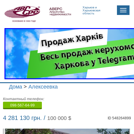
Харьков и
Toggle
Харьковская
область
naviga
Дома
>
Алексеевка
Агенство
Контактный телефон:
недвижимости
098-567-64-99
"Аверс"
4 281 130 грн. /
100 000 $
ID 548264899