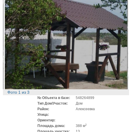
Фото
1
из
3
№ Объекта в базе:
548264899
Тип Дом/Участок:
Дом
Район:
Алексеевка
Улица:
Ориентир:
2
Площадь дома:
388 м
Площадь участка:
13