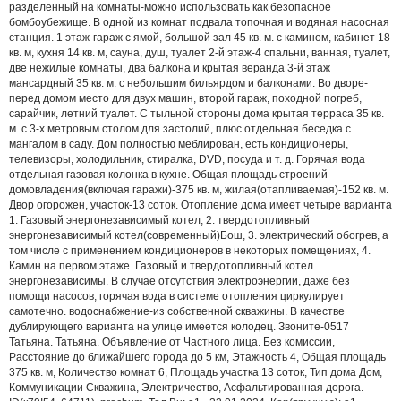
разделенный на комнаты-можно использовать как безопасное
бомбоубежище. В одной из комнат подвала топочная и водяная насосная
станция. 1 этаж-гараж с ямой, большой зал 45 кв. м. с камином, кабинет 18
кв. м, кухня 14 кв. м, сауна, душ, туалет 2-й этаж-4 спальни, ванная, туалет,
две нежилые комнаты, два балкона и крытая веранда 3-й этаж
мансардный 35 кв. м. с небольшим бильярдом и балконами. Во дворе-
перед домом место для двух машин, второй гараж, походной погреб,
сарайчик, летний туалет. С тыльной стороны дома крытая терраса 35 кв.
м. с 3-х метровым столом для застолий, плюс отдельная беседка с
мангалом в саду. Дом полностью меблирован, есть кондиционеры,
телевизоры, холодильник, стиралка, DVD, посуда и т. д. Горячая вода
отдельная газовая колонка в кухне. Общая площадь строений
домовладения(включая гаражи)-375 кв. м, жилая(отапливаемая)-152 кв. м.
Двор огорожен, участок-13 соток. Отопление дома имеет четыре варианта
1. Газовый энергонезависимый котел, 2. твердотопливный
энергонезависимый котел(современный)Бош, 3. электрический обогрев, а
том числе с применением кондиционеров в некоторых помещениях, 4.
Камин на первом этаже. Газовый и твердотопливный котел
энергонезависимы. В случае отсутствия электроэнергии, даже без
помощи насосов, горячая вода в системе отопления циркулирует
самотечно. водоснабжение-из собственной скважины. В качестве
дублирующего варианта на улице имеется колодец. Звоните-0517
Татьяна. Татьяна. Объявление от Частного лица. Без комиссии,
Расстояние до ближайшего города до 5 км, Этажность 4, Общая площадь
375 кв. м, Количество комнат 6, Площадь участка 13 соток, Тип дома Дом,
Коммуникации Скважина, Электричество, Асфальтированная дорога.