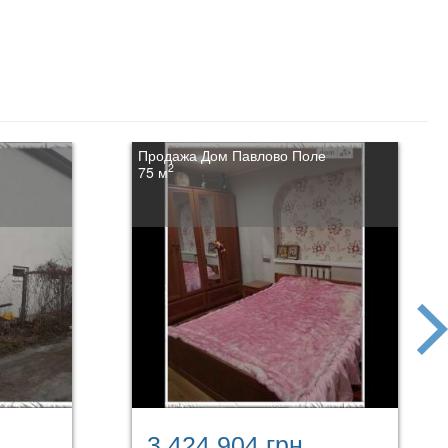
Продажа Дом Павлово Поле
2
75 м
next
3 424 904 грн.