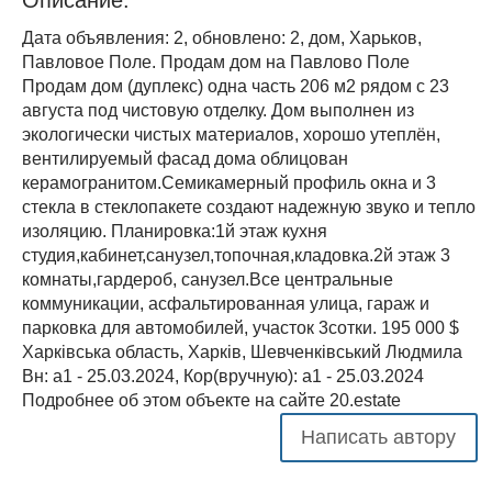
Дата объявления: 2, обновлено: 2, дом, Харьков,
Павловое Поле. Продам дом на Павлово Поле
Продам дом (дуплекс) одна часть 206 м2 рядом с 23
августа под чистовую отделку. Дом выполнен из
экологически чистых материалов, хорошо утеплён,
вентилируемый фасад дома облицован
керамогранитом.Семикамерный профиль окна и 3
стекла в стеклопакете создают надежную звуко и тепло
изоляцию. Планировка:1й этаж кухня
студия,кабинет,санузел,топочная,кладовка.2й этаж 3
комнаты,гардероб, санузел.Все центральные
коммуникации, асфальтированная улица, гараж и
парковка для автомобилей, участок 3сотки. 195 000 $
Харківська область, Харків, Шевченківський Людмила
Вн: a1 - 25.03.2024, Кор(вручную): a1 - 25.03.2024
Подробнее об этом объекте на сайте 20.estate
Написать автору