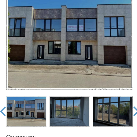
недвижимости
"Аверс"
prev
nex
Описание: