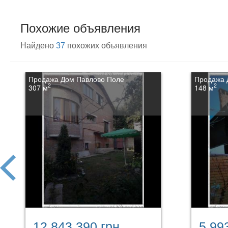
Похожие объявления
Найдено
37
похожих объявления
Продажа Дом Павлово Поле
Продажа 
2
2
307 м
148 м
prev
12 843 390 грн.
5 99