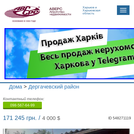
Харьков и
Toggle
Харьковская
область
naviga
Дома
>
Дергачевский район
Агенство
Контактный телефон:
недвижимости
098-567-64-99
"Аверс"
171 245 грн. /
4 000 $
ID 548271119