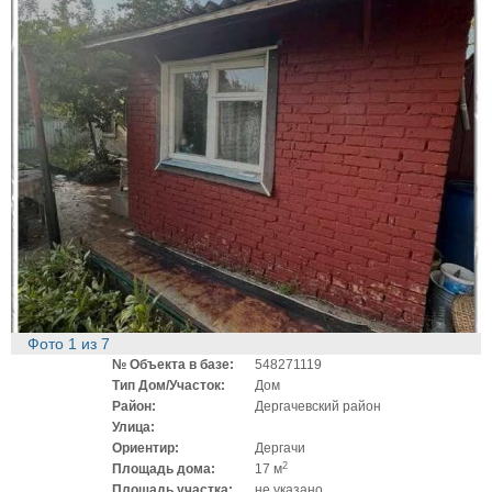
Фото
1
из
7
№ Объекта в базе:
548271119
Тип Дом/Участок:
Дом
Район:
Дергачевский район
Улица:
Ориентир:
Дергачи
2
Площадь дома:
17 м
Площадь участка:
не указано