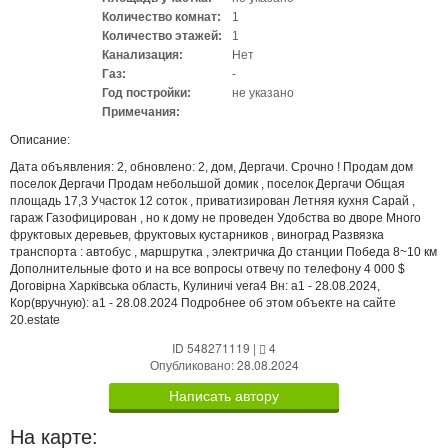
Количество комнат:
1
Количество этажей:
1
Канализация:
Нет
Газ:
-
Год постройки:
не указано
Примечания:
Описание:
Дата объявления: 2, обновлено: 2, дом, Дергачи. Срочно ! Продам дом
поселок Дергачи Продам небольшой домик , поселок Дергачи Общая
площадь 17,3 Участок 12 соток , приватизирован Летняя кухня Сарай ,
гараж Газофицирован , но к дому не проведен Удобства во дворе Много
фруктовых деревьев, фруктовых кустарников , виноград Развязка
транспорта : автобус , маршрутка , электричка До станции Победа 8~10 км
Дополнительные фото и на все вопросы отвечу по телефону 4 000 $
Договірна Харківська область, Кулиничі vera4 Вн: a1 - 28.08.2024,
Кор(вручную): a1 - 28.08.2024 Подробнее об этом объекте на сайте
20.estate
ID 548271119
|
4
Опубликовано: 28.08.2024
Написать автору
На карте: