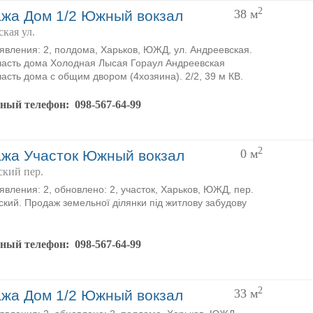
2
38
м
жа Дом 1/2 Южный вокзал
кая ул.
явления: 2, полдома, Харьков, ЮЖД, ул. Андреевская.
асть дома Холодная Лысая Гораул Андреевская
асть дома с общим двором (4хозяина). 2/2, 39 м КВ.
тный телефон:
098-567-64-99
2
0
м
жа Участок Южный вокзал
ский пер.
явления: 2, обновлено: 2, участок, Харьков, ЮЖД, пер.
кий. Продаж земельної ділянки під житлову забудову
тный телефон:
098-567-64-99
2
33
м
жа Дом 1/2 Южный вокзал