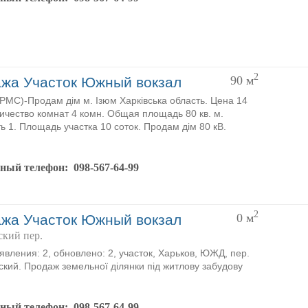
2
90
м
жа Участок Южный вокзал
MC)-Продам дім м. Ізюм Харківська область. Цена 14
личество комнат 4 комн. Общая площадь 80 кв. м.
ь 1. Площадь участка 10 соток. Продам дім 80 кВ.
тный телефон:
098-567-64-99
2
0
м
жа Участок Южный вокзал
ский пер.
явления: 2, обновлено: 2, участок, Харьков, ЮЖД, пер.
кий. Продаж земельної ділянки під житлову забудову
тный телефон:
098-567-64-99