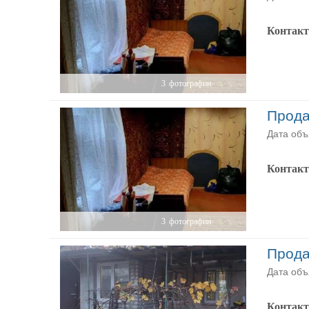
Контак
3
фотографии
Прода
Дата объ
Контак
3
фотографии
Прода
Дата объ
Контак