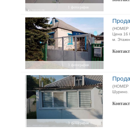
1
фотография
Прода
(НОМЕР P
Цена 16 
м. Этажн
Контак
3
фотографии
Прода
(НОМЕР P
Шурино.
Контак
3
фотографии