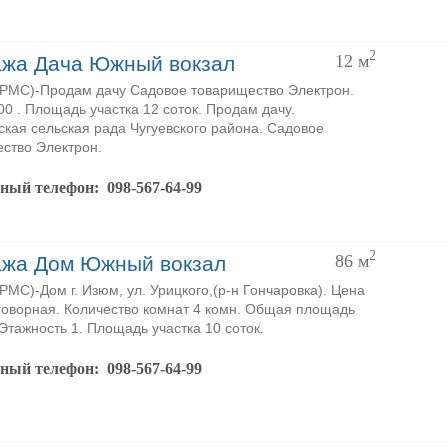
2
12
м
жа Дача Южный вокзал
PMC)-Продам дачу Садовое товарищество Электрон.
00 . Площадь участка 12 соток. Продам дачу.
кая сельская рада Чугуевского района. Садовое
ство Электрон.
тный телефон:
098-567-64-99
2
86
м
жа Дом Южный вокзал
MC)-Дом г. Изюм, ул. Урицкого,(р-н Гончаровка). Цена
говорная. Количество комнат 4 комн. Общая площадь
 Этажность 1. Площадь участка 10 соток.
тный телефон:
098-567-64-99