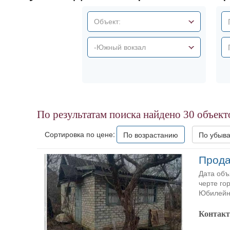
Объект:
-Южный вокзал
По результатам поиска найдено
30
объект
Сортировка по цене:
По возрастанию
По убыв
Прода
Дата объ
черте го
Юбилейны
Контак