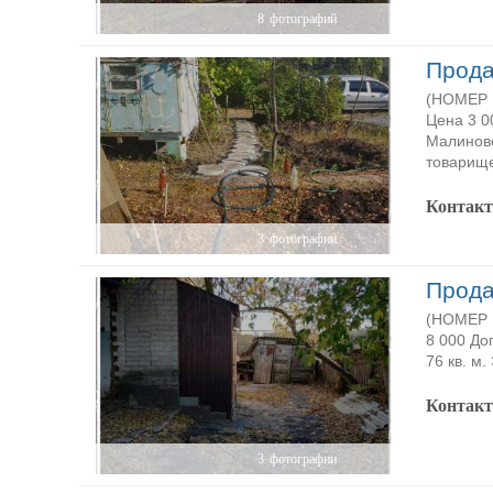
8
фотографий
Прода
(НОМЕР 
Цена 3 0
Малиновс
товарище
Контак
3
фотографии
Прода
(НОМЕР P
8 000 До
76 кв. м.
Контак
3
фотографии