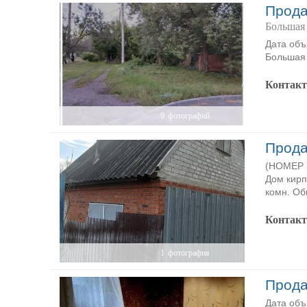
Прода
Большая 
Дата объ
Большая 
Контак
9
фотографий
Прода
(НОМЕР P
Дом кирп
комн. Об
Контак
1
фотография
Прода
Дата объ