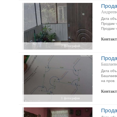
Прода
Андреевс
Дата объ
Продам ч
Продам ч
Контак
7
фотографий
Прода
Башлаев
Дата объ
Башлаевс
на пров.
Контак
1
фотография
Прода