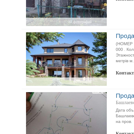
10
фотографий
Прода
(НОМЕР P
000 . Ко
Этажност
метрів м.
Контак
1
фотография
Прода
Башлаев
Дата объ
Башлаевс
на пров.
Контак