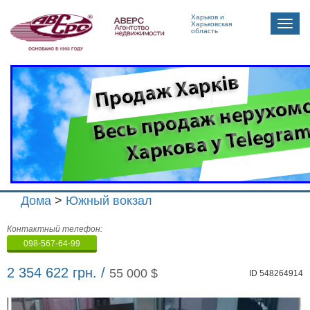
Харьков и
Toggle
Харьковская
область
naviga
Дома
>
Южный вокзал
Агенство
Контактный телефон:
недвижимости
098-567-64-99
"Аверс"
2 354 622 грн. /
55 000 $
ID 548264914