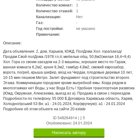
Количество комнат:
1
Количество этажей:
1
Канализация:
Нет
Газ:
-
Год постройки:
не указано
Примечания:
Описание:
Дата объявления: 2, дом, Харьков, ЮЖД. ПолДома Хол. гора/заезд/
Продам Свой полДома /1978 г.п./с мебелью общ. 50,8м2(жилая 16,4+9,4)
Хол. Гора со своим заездом на 2-3 машины, хорошее место по Гараж,
ванная комната 6,2м2, кухня 9,3м2, тамбур 4,8м2, свежий еврозабор,
ворота, погреб, крыша шифер, вход на Чердак, плодовые деревья 10 лет,
10-15 мин пешком Метро. Залит фундамент под строительство второго
Этажа. Коммуникации городские кроме выгребной ямы. Когда рядом в
многоэтажках нет Воды, у нас Вода Есть ! Удобная транспортная развязка
(Южд, Окружная, Алексеевка, выезд из а). Продажа в связи с переездом.
Подробности по телефону. 55 000 $ Договірна Харківська область, Харків,
Холодногірський 53 Вн: a1 - 24.01.2024, Кор(вручную): a1 - 24.01.2024
Подробнее об этом объекте на сайте 20.estate
ID 548264914
|
5
Опубликовано: 24.01.2024
Написать автору