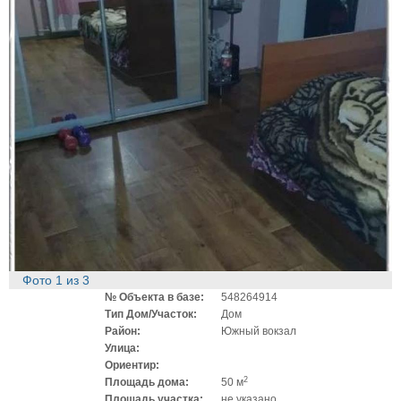
Фото
1
из
3
№ Объекта в базе:
548264914
Тип Дом/Участок:
Дом
Район:
Южный вокзал
Улица:
Ориентир:
2
Площадь дома:
50 м
Площадь участка:
не указано