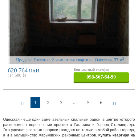
2
Продажа Гостинка 2-комнатная квартира, Одесская
, 37 м
620 764
Контактный телефон:
UAH
(
14 500
$)
098-567-64-99
1
2
3
...
5
6
Одесская - еще один замечательный спальный район, в центре которого
расположено пересечение проспекта Гагарина и Героев Сталинграда.
Эта удачная развязка направит каждого не только в любой район города,
а и в большинство Харьковских районных центров.
Купить квартиру на