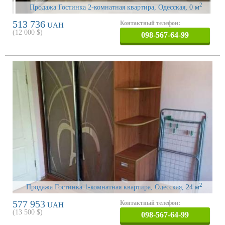
2
Продажа Гостинка 2-комнатная квартира, Одесская
, 0 м
513 736
Контактный телефон:
UAH
(
12 000
$)
098-567-64-99
2
Продажа Гостинка 1-комнатная квартира, Одесская
, 24 м
577 953
Контактный телефон:
UAH
(
13 500
$)
098-567-64-99