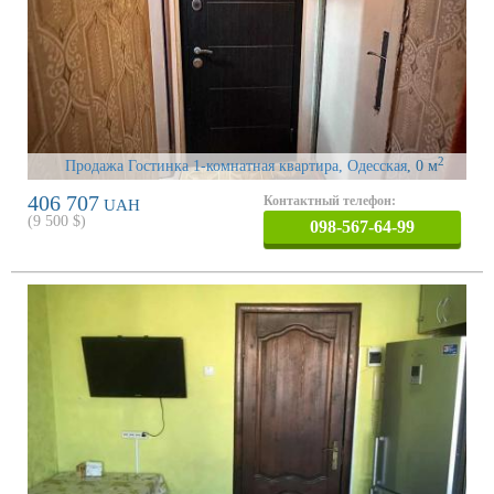
2
Продажа Гостинка 1-комнатная квартира, Одесская
, 0 м
406 707
Контактный телефон:
UAH
(
9 500
$)
098-567-64-99