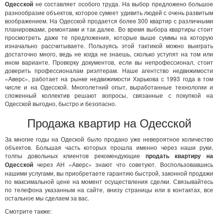
Одесской
не составляет особого труда. На выбор предложено большое
разнообразие объектов, которое сумеет удивить людей с очень развитым
воображением. На Одесской продается более 300 квартир с различными
планировками, ремонтами и так далее. Во время выбора квартиры стоит
просмотреть даже те предложения, которые выше суммы на которую
изначально рассчитываете. Пользуясь этой тактикой можно выиграть
достаточно много, ведь не когда не знаешь, сколько уступят на том или
ином варианте. Проверку документов, если вы непрофессионал, стоит
доверить профессионалам риэлтерам. Наше агентство недвижимости
«Аверс», работает на рынке недвижимости Харькова с 1993 года в том
числе и на Одесской. Многолетний опыт, выработанные технологии и
сложенный коллектив решают вопросы, связанные с покупкой на
Одесской выгодно, быстро и безопасно.
Продажа квартир на Одесской
За многие годы на Одеской было продано уже невероятное количество
объектов. Большая часть которых прошла именно через наши руки,
толпы довольных клиентов рекомендующие
продать квартиру на
Одесской
через АН «Аверс» знают что советуют. Воспользовавшись
нашими услугами, вы приобретаете гарантию быстрой, законной продажи
по максимальной цене на момент осуществления сделки. Связывайтесь
по телефона указанным на сайте, внизу страницы или в контактах, все
остальное мы сделаем за вас.
Смотрите также: