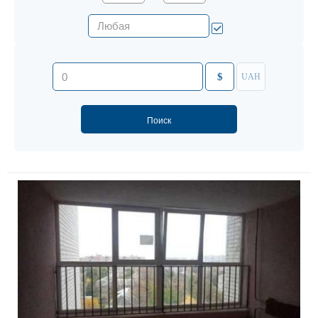
$
UAH