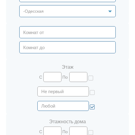
-Одесская
Этаж
С
По
Этажность дома
С
По