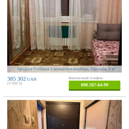
2
Продажа Гостинка 1-комнатная квартира, Одесская
, 0 м
385 302
Контактный телефон:
UAH
(
9 000
$)
098-567-64-99