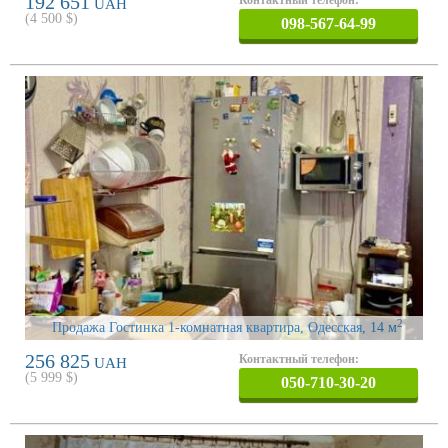
192 651
UAH
(
4 500
$)
098-567-64-99
2
Продажа Гостинка 1-комнатная квартира, Одесская
, 14 м
256 825
Контактный телефон:
UAH
(
5 999
$)
050-710-30-20