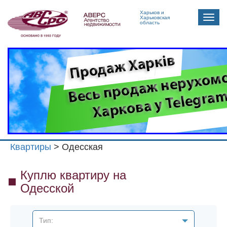
Харьков и
Toggle
Харьковская
область
naviga
Квартиры
> Одесская
Куплю квартиру на
Одесской
Тип: