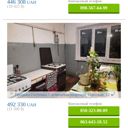
446 308
Контактный телефон:
UAH
(
10 425
$)
098-567-64-99
2
Продажа Гостинка 1-комнатная квартира, Одесская
, 22 м
492 330
Контактный телефон:
UAH
(
11 500
$)
050-323-80-09
063-643-18-52