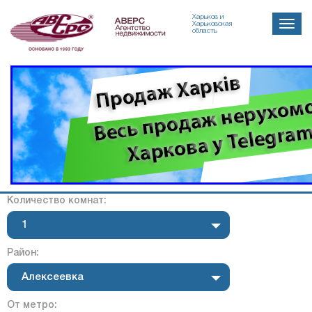
Харьков и
Toggle
Харьковская
область
naviga
Количество комнат:
1
Район:
Алексеевка
От метро: