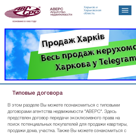
Харьков и
Toggle
Харьковская
область
naviga
Агенство
недвижимости
Типовые договора
"Аверс"
-
В этом разделе Вы можете познакомиться с типовыми
справочник
договорами агентства недвижимости "АВЕРС". Здесь
предствлен договор передачи эксклюзивного права на
поиск потенциальных покупателей для продажи квартиры,
продажи дома, участка. Также Вы можете ознакомиться с