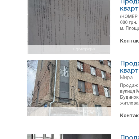
Прод
кварт
(НОМЕР 
000 грн.
м. Площа
Контак
1
фотография
Прода
кварт
Мира
Продаж к
вулиця М
Будинок 
житлова 
5
фотографий
Контак
Прода