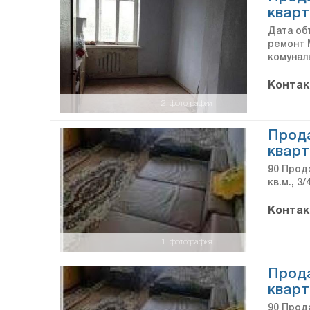
кварт
Дата об
ремонт 
комунал
Контак
2
фотографии
Прод
кварт
90 Прода
кв.м., 3
Контак
1
фотография
Прод
кварт
90 Прода