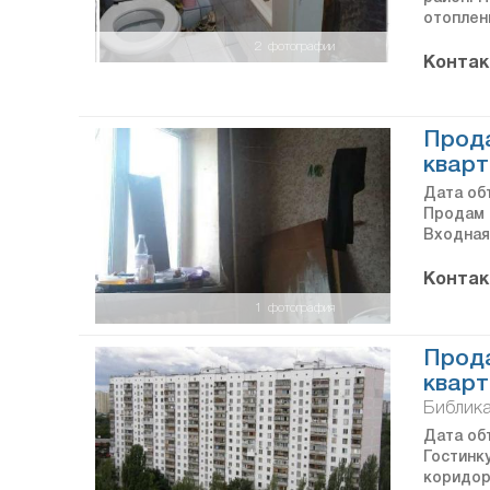
отоплен
2
фотографии
Контак
Прода
кварт
Дата объ
Продам 
Входная
Контак
1
фотография
Прода
кварт
Библика
Дата объ
Гостинк
коридоре