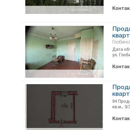
Контак
1
фотография
Прода
кварт
Глобинс
Дата объ
ул. Глоб
Контак
2
фотографии
Прода
кварт
94 Прода
кв.м., 3
Контак