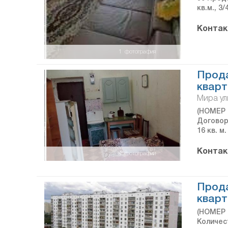
кв.м., 3
Контак
1
фотография
Прода
кварт
Мира ул
(НОМЕР 
Договор
16 кв. м
Контак
4
фотографии
Прод
кварт
(НОМЕР 
Количес