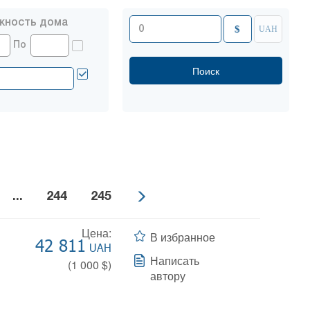
жность дома
$
UAH
По
...
244
245
Цена:
В избранное
42 811
UAH
Написать
(
1 000
$)
автору