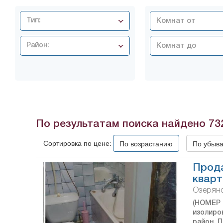
Тип:
Район:
По результатам поиска найдено
73
Сортировка по цене:
По возрастанию
По убыв
Прода
кварт
Озерянс
(НОМЕР 
изолиро
район. 