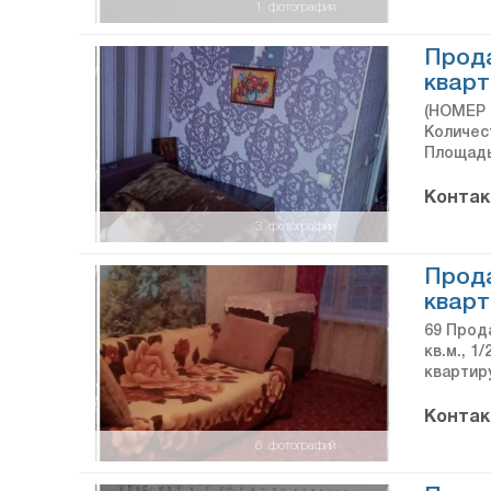
1
фотография
Прода
кварт
(НОМЕР 
Количес
Площадь 
Контак
3
фотографии
Прод
кварт
69 Прода
кв.м., 1
квартир
Контак
6
фотографий