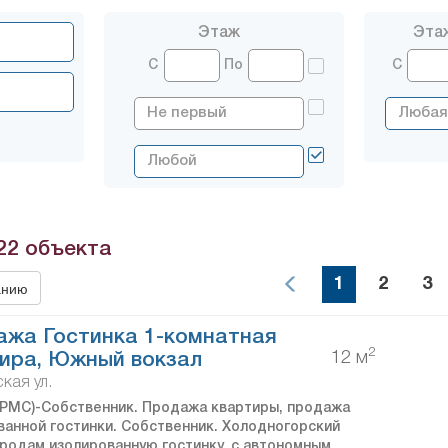
Этаж
Эта
С
По
С
22
объекта
1
2
3
анию
жа Гостинка 1-комнатная
2
12 м
ира, Южный вокзал
кая ул.
PMC)-Собственник. Продажа квартиры, продажа
ванной гостинки. Собственник. Холодногорский
Продам изолированную гостинку, с автономным