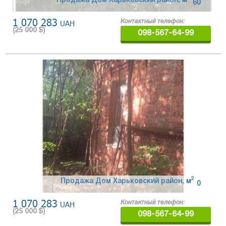
Продажа Дом Харьковский район
,
м
60
1 070 283
UAH
Контактный телефон:
(
25 000
$)
098-567-64-99
2
Продажа Дом Харьковский район
,
м
0
1 070 283
UAH
Контактный телефон:
(
25 000
$)
098-567-64-99