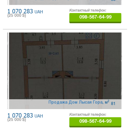
1 070 283
UAH
Контактный телефон:
(
25 000
$)
098-567-64-99
2
Продажа Дом Лысая Гора
,
м
81
1 070 283
UAH
Контактный телефон:
(
25 000
$)
098-567-64-99