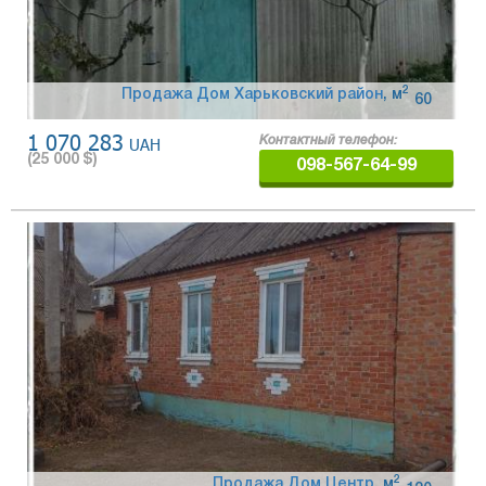
2
Продажа Дом Харьковский район
,
м
60
1 070 283
UAH
Контактный телефон:
(
25 000
$)
098-567-64-99
2
Продажа Дом Центр
,
м