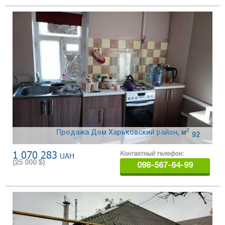
2
Продажа Дом Харьковский район
,
м
92
1 070 283
UAH
Контактный телефон:
(
25 000
$)
098-567-64-99