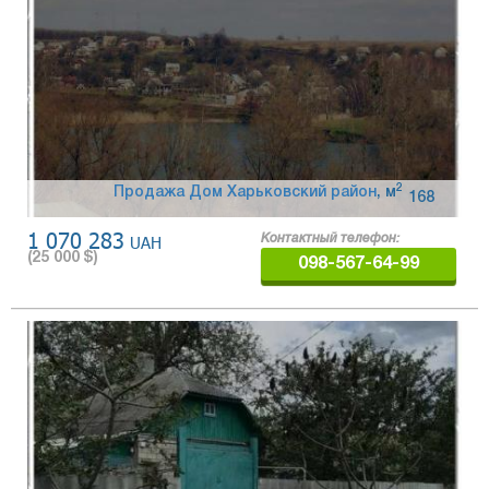
2
Продажа Дом Харьковский район
,
м
168
1 070 283
UAH
Контактный телефон:
(
25 000
$)
098-567-64-99