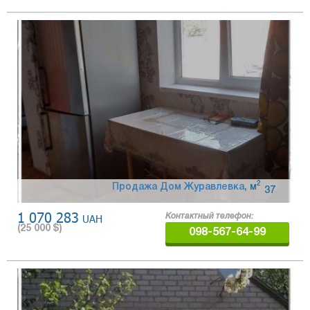
2
Продажа Дом Журавлевка
,
м
37
1 070 283
UAH
Контактный телефон:
(
25 000
$)
098-567-64-99