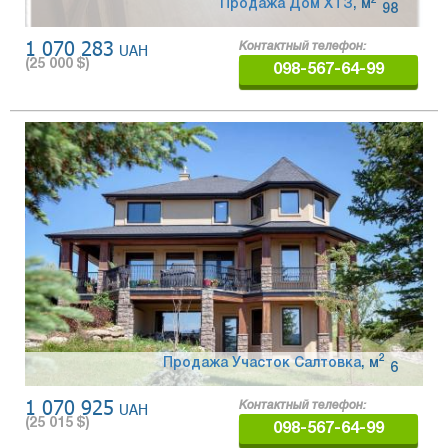
2
Продажа Дом ХТЗ
,
м
98
1 070 283
UAH
Контактный телефон:
(
25 000
$)
098-567-64-99
2
Продажа Участок Салтовка
,
м
6
1 070 925
UAH
Контактный телефон:
(
25 015
$)
098-567-64-99