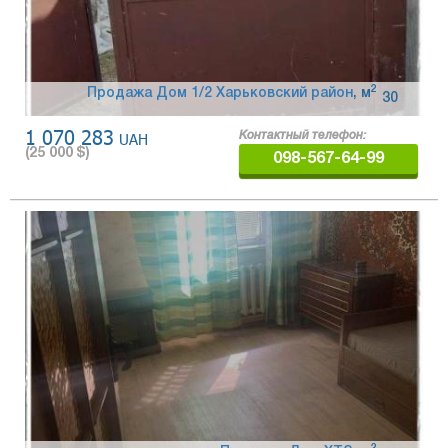
2
Продажа Дом 1/2 Харьковский район
,
м
30
1 070 283
UAH
Контактный телефон:
(
25 000
$)
098-567-64-99