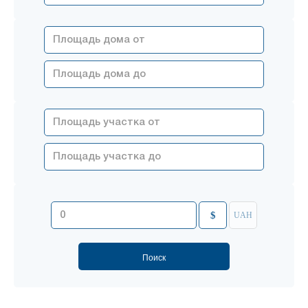
$
UAH