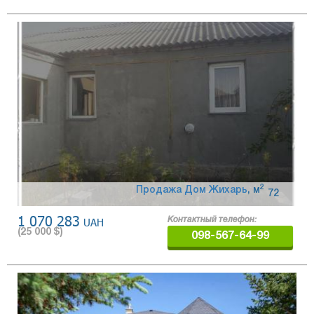
2
Продажа Дом Жихарь
,
м
72
1 070 283
UAH
Контактный телефон:
(
25 000
$)
098-567-64-99