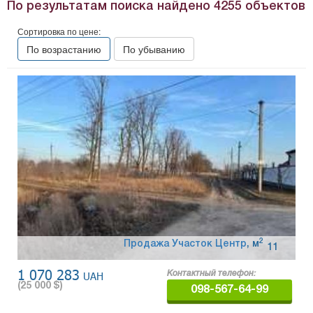
По результатам поиска найдено
4255
объектов
Сортировка по цене:
По возрастанию
По убыванию
2
Продажа Участок Центр
,
м
11
1 070 283
UAH
Контактный телефон:
(
25 000
$)
098-567-64-99