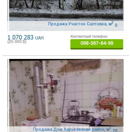
2
Продажа Участок Салтовка
,
м
0
1 070 283
UAH
Контактный телефон:
(
25 000
$)
098-567-64-99
2
Продажа Дом Харьковский район
,
м
70