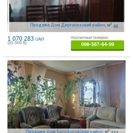
2
Продажа Дом Дергачевский район
,
м
66
1 070 283
UAH
Контактный телефон:
(
25 000
$)
098-567-64-99
2
Продажа Дом Богодуховский район
,
м