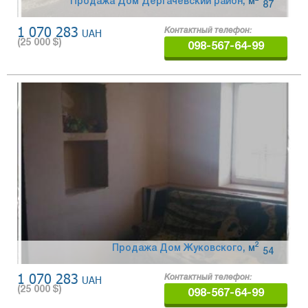
Продажа Дом Дергачевский район
,
м
87
1 070 283
UAH
Контактный телефон:
(
25 000
$)
098-567-64-99
2
Продажа Дом Жуковского
,
м
54
1 070 283
UAH
Контактный телефон:
(
25 000
$)
098-567-64-99