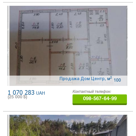
2
Продажа Дом Центр
,
м
100
1 070 283
UAH
Контактный телефон:
(
25 000
$)
098-567-64-99