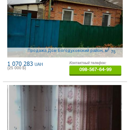
2
Продажа Дом Богодуховский район
,
м
75
1 070 283
UAH
Контактный телефон:
(
25 000
$)
098-567-64-99