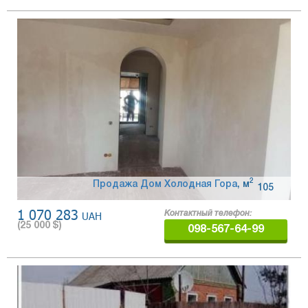
2
Продажа Дом Холодная Гора
,
м
105
1 070 283
UAH
Контактный телефон:
(
25 000
$)
098-567-64-99