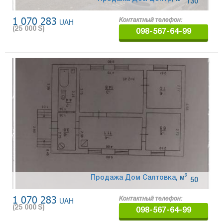
130
1 070 283
UAH
Контактный телефон:
(
25 000
$)
098-567-64-99
2
Продажа Дом Салтовка
,
м
50
1 070 283
UAH
Контактный телефон:
(
25 000
$)
098-567-64-99