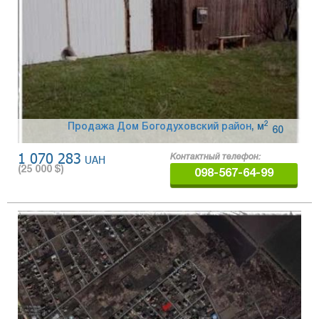
2
Продажа Дом Богодуховский район
,
м
60
1 070 283
UAH
Контактный телефон:
(
25 000
$)
098-567-64-99