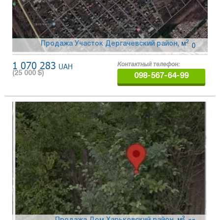
2
Продажа Участок Дергачевский район
,
м
0
1 070 283
UAH
Контактный телефон:
(
25 000
$)
098-567-64-99
2