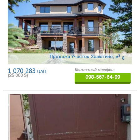
2
Продажа Участок Залютино
,
м
8
1 070 283
UAH
Контактный телефон:
(
25 000
$)
098-567-64-99