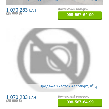
114
1 070 283
UAH
Контактный телефон:
(
25 000
$)
098-567-64-99
2
Продажа Участок Аэропорт
,
м
4
1 070 283
UAH
Контактный телефон:
(
25 000
$)
098-567-64-99