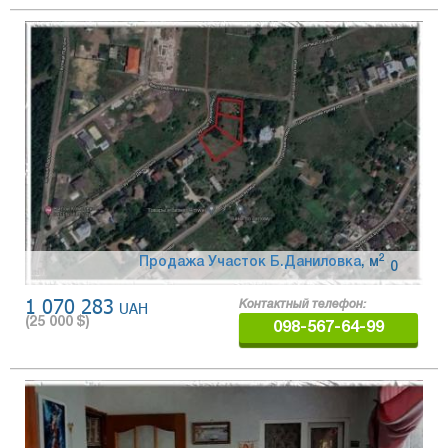
2
Продажа Участок Б.Даниловка
,
м
0
1 070 283
UAH
Контактный телефон:
(
25 000
$)
098-567-64-99