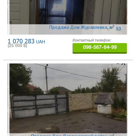
2
Продажа Дом Журавлевка
,
м
53
1 070 283
UAH
Контактный телефон:
(
25 000
$)
098-567-64-99
2