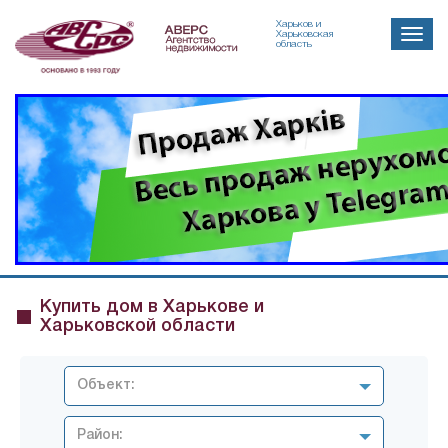
Харьков и
Toggle
Харьковская
область
naviga
Купить дом в Харькове и
Харьковской области
Объект:
Район: