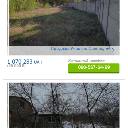
2
Продажа Участок Основа
,
м
0
1 070 283
UAH
Контактный телефон:
(
25 000
$)
098-567-64-99