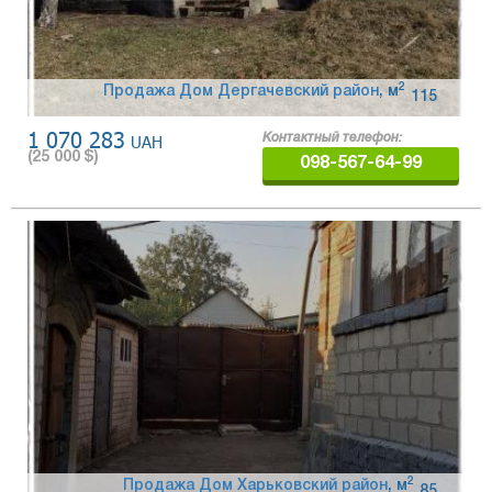
2
Продажа Дом Дергачевский район
,
м
115
1 070 283
UAH
Контактный телефон:
(
25 000
$)
098-567-64-99
2
Продажа Дом Харьковский район
,
м
85