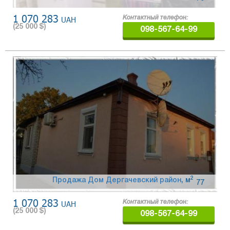
1 070 283
UAH
Контактный телефон:
(
25 000
$)
098-567-64-99
2
Продажа Дом Дергачевский район
,
м
77
1 070 283
UAH
Контактный телефон:
(
25 000
$)
098-567-64-99