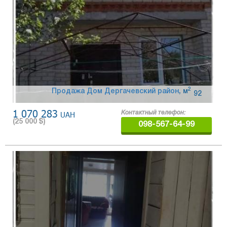
2
Продажа Дом Дергачевский район
,
м
92
1 070 283
UAH
Контактный телефон:
(
25 000
$)
098-567-64-99