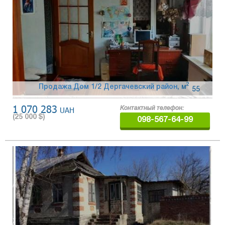
2
Продажа Дом 1/2 Дергачевский район
,
м
55
1 070 283
UAH
Контактный телефон:
(
25 000
$)
098-567-64-99