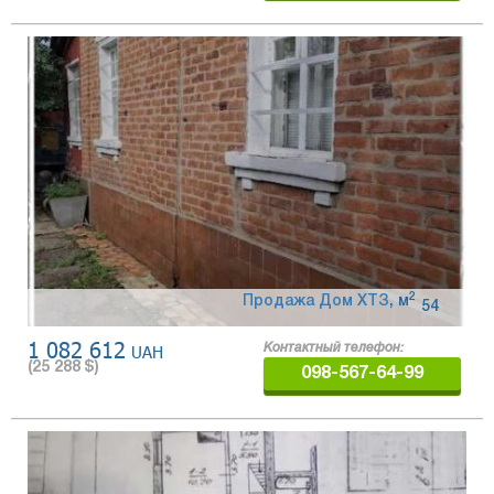
2
Продажа Дом ХТЗ
,
м
54
1 082 612
UAH
Контактный телефон:
(
25 288
$)
098-567-64-99