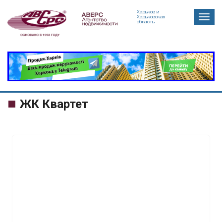
Харьков и
Togg
Харьковская
область
navig
ЖК Квартет