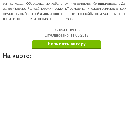
сигнализация.Оборудование,мебель,техника-остаются.Кондиционеры в 2х
залах.Красивый дизайнерский ремонт.Прекрасная инфраструктура: рядом
студ.городок,большой жилмассив,остановка троллейбусов и маршруток по
всем направлениям города.Торг на показе.
ID 48241
|
138
Опубликовано: 11.05.2017
Написать автору
На карте: