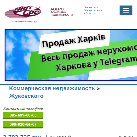
Харьков и
Toggle
Харьковская
область
naviga
Коммерческая недвижимость
>
Жуковского
Агенство
Контактный телефон:
недвижимости
095-691-88-83
"Аверс"
096-920-64-67