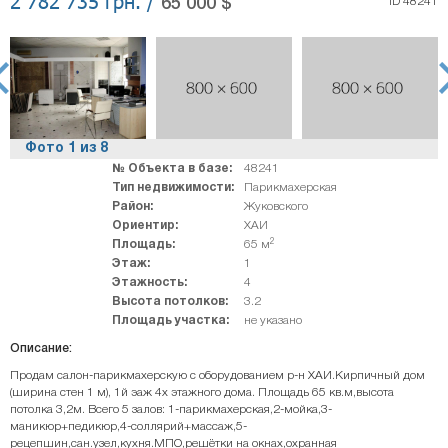
2 782 735 грн. /
65 000 $
ID 48241
rev
ne
Фото
1
из
8
№ Объекта в базе:
48241
Тип недвижимости:
Парикмахерская
Район:
Жуковского
Ориентир:
ХАИ
2
Площадь:
65 м
Этаж:
1
Этажность:
4
Высота потолков:
3.2
Площадь участка:
не указано
Описание:
Продам салон-парикмахерскую с оборудованием р-н ХАИ.Кирпичный дом
(ширина стен 1 м), 1й эаж 4х этажного дома. Площадь 65 кв.м,высота
потолка 3,2м. Всего 5 залов: 1-парикмахерская,2-мойка,3-
маникюр+педикюр,4-соллярий+массаж,5-
рецепшин,сан.узел,кухня.МПО,решётки на окнах,охранная