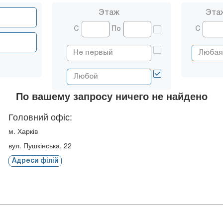
Этаж
Эта
С
По
С
По вашему запросу ничего не найдено
Головний офіс:
м. Харків
вул. Пушкінська, 22
Адреси філій