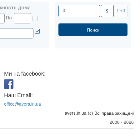
жность дома
$
UAH
По
Ми на facebook:
Наш Email:
office@avers.in.ua
avers.in.ua (с) Всі права захищені
2008 - 2026