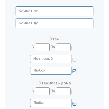
Этаж
С
По
Этажность дома
С
По