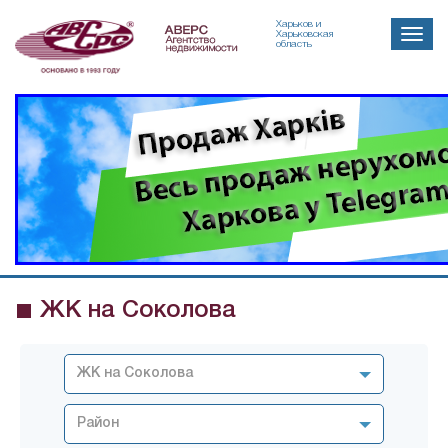
Харьков и
Toggle
Харьковская
область
naviga
ЖК на Соколова
ЖК на Соколова
Район