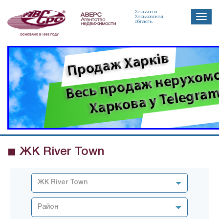
Харьков и
Toggle
Харьковская
область
naviga
ЖК River Town
ЖК River Town
Район