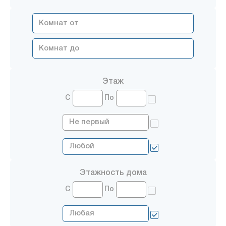
Этаж
С
По
Этажность дома
С
По