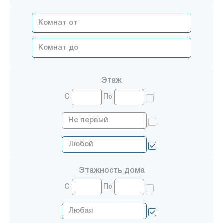
Этаж
С
По
Этажность дома
С
По