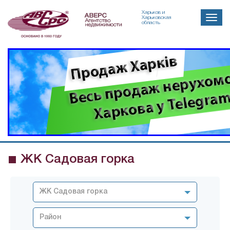
Харьков и
Toggle
Харьковская
область
naviga
ЖК Садовая горка
ЖК Садовая горка
Район