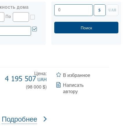
жность дома
$
UAH
По
Цена:
В избранное
4 195 507
UAH
Написать
(
98 000
$)
автору
Подробнее