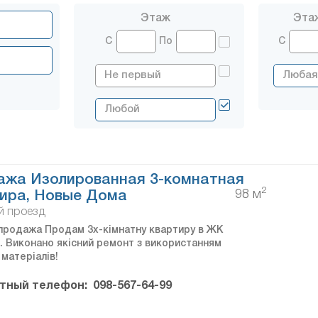
Этаж
Эта
С
По
С
ажа Изолированная 3-комнатная
2
98 м
ира, Новые Дома
й проезд
продажа Продам 3х-кімнатну квартиру в ЖК
. Виконано якісний ремонт з використанням
матеріалів!
тный телефон:
098-567-64-99