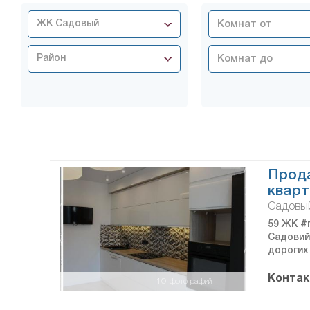
ЖК Садовый
Район
Прод
кварт
Садовы
59 ЖК #
Садовий
дорогих 
Контак
10
фотографий