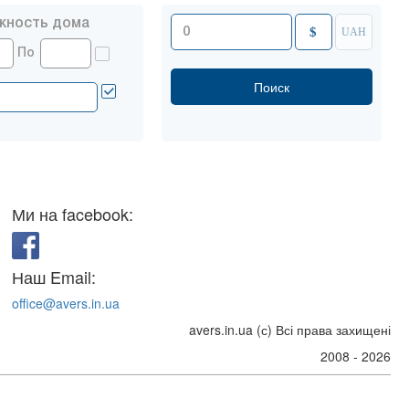
жность дома
$
UAH
По
Ми на facebook:
Наш Email:
office@avers.in.ua
avers.in.ua (с) Всі права захищені
2008 - 2026