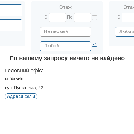
Этаж
Эта
С
По
С
По вашему запросу ничего не найдено
Головний офіс:
м. Харків
вул. Пушкінська, 22
Адреси філій