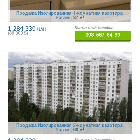
Продажа Изолированная 1-комнатная квартира,
2
Рогань
, 37 м
1 284 339
UAH
Контактный телефон:
(
30 000
$)
098-567-64-99
Продажа Изолированная 3-комнатная квартира,
2
Рогань
, 60 м