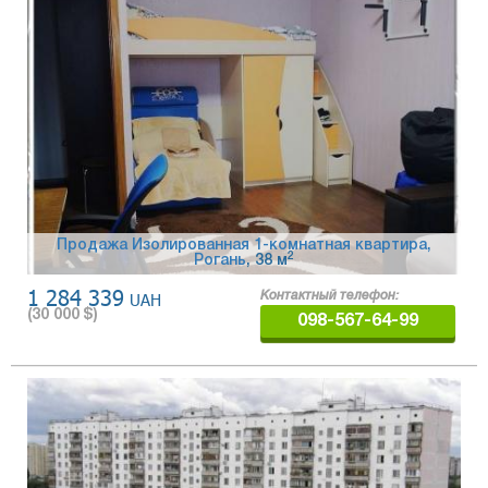
Продажа Изолированная 1-комнатная квартира,
2
Рогань
, 38 м
1 284 339
UAH
Контактный телефон:
(
30 000
$)
098-567-64-99