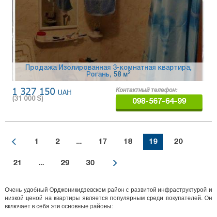
Продажа Изолированная 3-комнатная квартира,
2
Рогань
, 58 м
1 327 150
UAH
Контактный телефон:
(
31 000
$)
098-567-64-99
1
2
...
17
18
19
20
21
...
29
30
Очень удобный Орджоникидзевском район с развитой инфраструктурой и
низкой ценой на квартиры является популярным среди покупателей. Он
включает в себя эти основные районы: