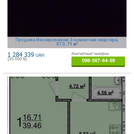
Продажа Изолированная 3-комнатная квартира,
2
ХТЗ
, 71 м
1 284 339
UAH
Контактный телефон:
(
30 000
$)
098-567-64-99