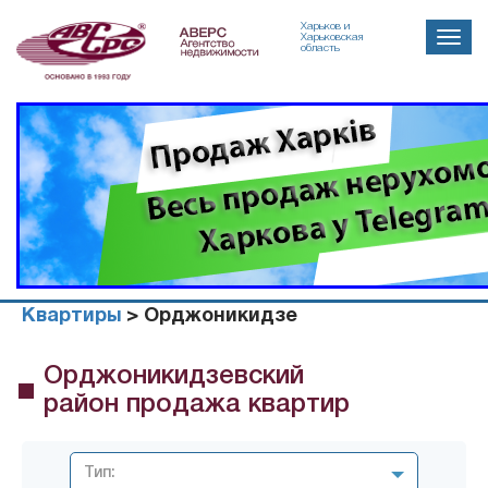
Харьков и
Toggle
Харьковская
область
naviga
Квартиры
> Орджоникидзе
Орджоникидзевский
район продажа квартир
Тип: