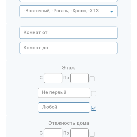
-Восточный, -Рогань, -Хроли, -ХТЗ
Этаж
С
По
Этажность дома
С
По