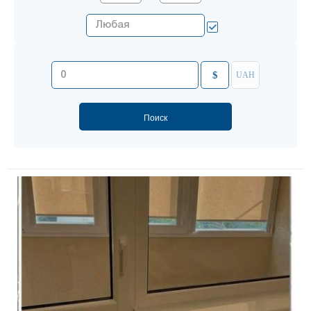
$
UAH