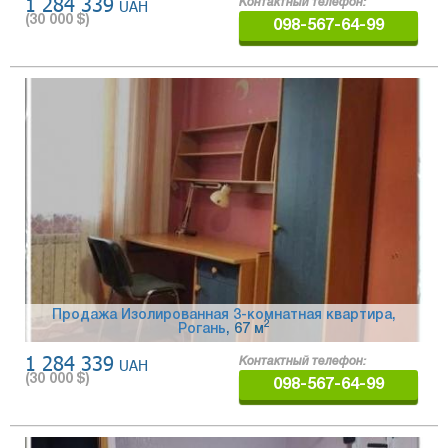
1 284 339
UAH
Контактный телефон:
(
30 000
$)
098-567-64-99
Продажа Изолированная 3-комнатная квартира,
2
Рогань
, 67 м
1 284 339
UAH
Контактный телефон:
(
30 000
$)
098-567-64-99