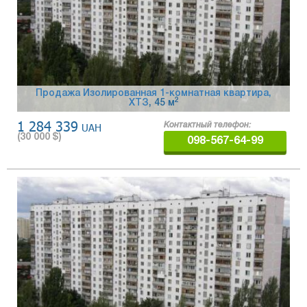
Продажа Изолированная 1-комнатная квартира,
2
ХТЗ
, 45 м
1 284 339
UAH
Контактный телефон:
(
30 000
$)
098-567-64-99