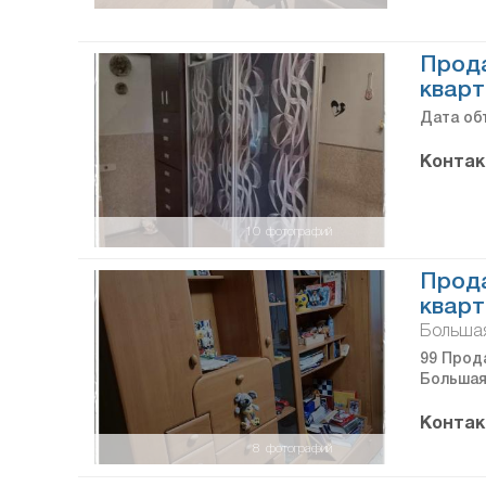
Прод
кварт
Дата объ
Контак
10
фотографий
Прод
кварт
Большая
99 Прода
Большая 
Контак
8
фотографий