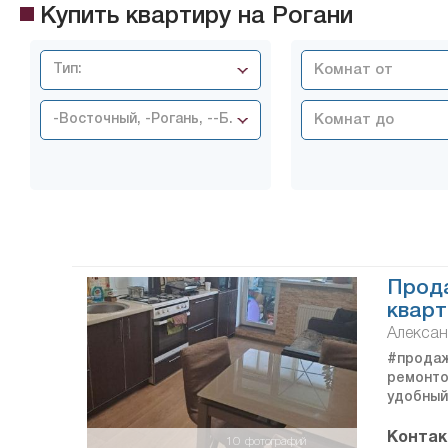
Купить квартиру на Рогани
Тип:
-Восточный, -Рогань, --Б. Рогань
Прод
кварт
Алексан
#продаж
ремонто
удобный
Контак
10
фотографий