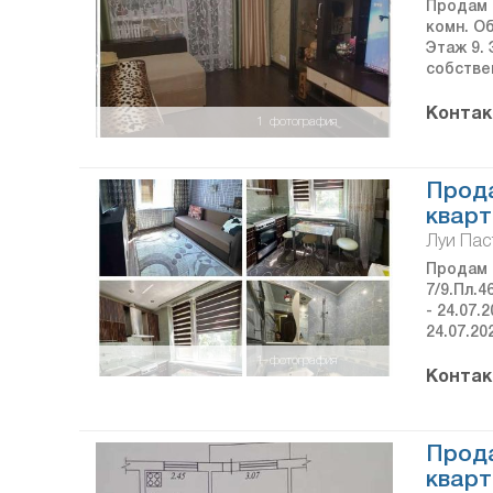
Продам 2
комн. Об
Этаж 9.
собствен
Контак
1
фотография
Прод
кварт
Луи Пас
Продам 2
7/9.Пл.4
- 24.07.2
24.07.20
1
фотография
Контак
Прод
кварт