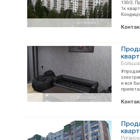
130/2. П
1к кварт
Кондиці
1
фотография
Контак
Прод
кварт
Большая
#продаж
электри
и вся бы
прилета
10
фотографий
Контак
Прод
кварт
Роганска