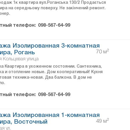
родаж 1к квартира вул.Роганська 130/2 Продається
ира на середньому поверху. Не закінчений ремонт.
онер.
тный телефон:
098-567-64-99
ажа Изолированная 3-комнатная
2
70 м
ира, Рогань
 Кольцевая улица
а Квартира в ухоженном состоянии. Сантехника,
ка и отопление новые. Дом кооперативный! Кухня
товая техника-новая. Два балкона. В дом не
ло.
тный телефон:
098-567-64-99
ажа Изолированная 1-комнатная
2
49 м
ира, Восточный
я ул.