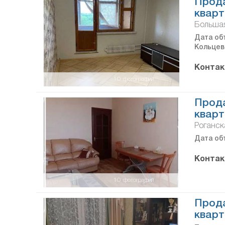
Прод
кварт
Большая
Дата объ
Кольцев
Контак
10
фотографий
Прод
кварт
Роганска
Дата объ
Контак
10
фотографий
Прод
кварт