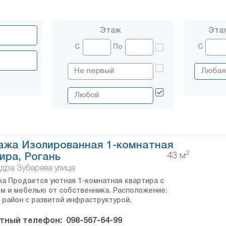
Этаж
Эта
С
По
С
ажа Изолированная 1-комнатная
2
43 м
ира, Рогань
дра Зубарева улица
а Продается уютная 1-комнатная квартира с
м и мебелью от собственника. Расположение:
 район с развитой инфраструктурой.
тный телефон:
098-567-64-99