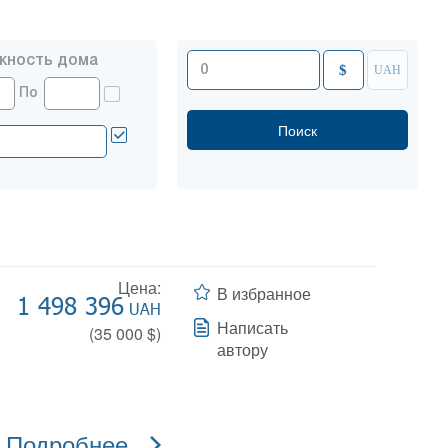
жность дома
$
UAH
По
Цена:
В избранное
1 498 396
UAH
Написать
(
35 000
$)
автору
Подробнее