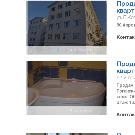
Прод
кварт
ул. Б.К
90 #прод
Контак
4
фотографии
Прод
кварт
92-й бр
Продам 
Рогански
комн. Об
Этаж 16.
4
фотографии
Контак