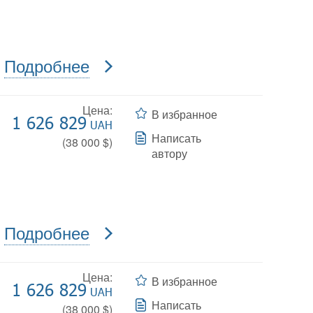
Подробнее
Цена:
В избранное
1 626 829
UAH
Написать
(
38 000
$)
автору
Подробнее
Цена:
В избранное
1 626 829
UAH
Написать
(
38 000
$)