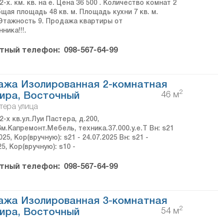
-х. км. кв. на е. Цена 36 500 . Количество комнат 2
щая площадь 48 кв. м. Площадь кухни 7 кв. м.
 Этажность 9. Продажа квартиры от
ника!!!.
тный телефон:
098-567-64-99
ажа Изолированная 2-комнатная
2
46 м
ира, Восточный
тера улица
-х кв.ул.Луи Пастера, д.200,
6м.Капремонт.Мебель, техника.37.000.у.е.Т Вн: s21
025, Кор(вручную): s21 - 24.07.2025 Вн: s21 -
25, Кор(вручную): s10 -
тный телефон:
098-567-64-99
ажа Изолированная 3-комнатная
2
54 м
ира, Восточный