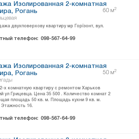
ажа Изолированная 2-комнатная
2
60 м
ира, Рогань
ольцевая
ажа двухповерхову квартиру мр Горїзонт, вул.
тный телефон:
098-567-64-99
ажа Изолированная 2-комнатная
2
50 м
ира, Рогань
игады
2-х комнатную квартиру с ремонтом Харьков
й ул Грицевца. Цена 35 500 . Количество комнат 2
щая площадь 50 кв. м. Площадь кухни 9 кв. м.
 Этажность 16.
тный телефон:
098-567-64-99