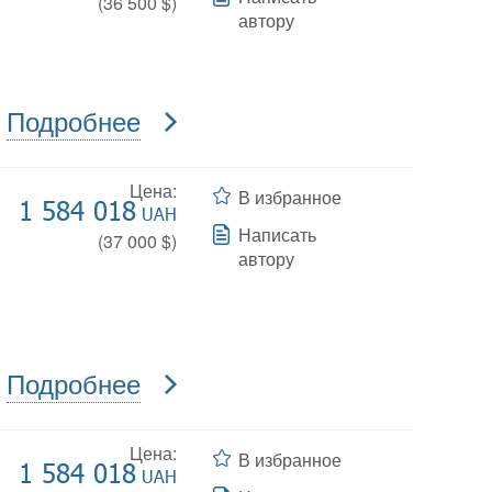
(
36 500
$)
автору
Подробнее
Цена:
В избранное
1 584 018
UAH
Написать
(
37 000
$)
автору
Подробнее
Цена:
В избранное
1 584 018
UAH