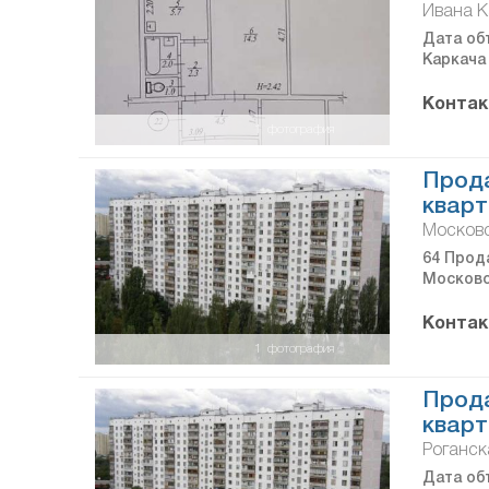
Ивана К
Дата объ
Каркача
Контак
1
фотография
Прод
кварт
Московс
64 Прода
Московс
Контак
1
фотография
Прод
кварт
Роганска
Дата объ