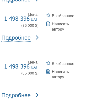
Цена:
В избранное
1 498 396
UAH
Написать
(
35 000
$)
автору
Подробнее
Цена:
В избранное
1 498 396
UAH
Написать
(
35 000
$)
автору
Подробнее