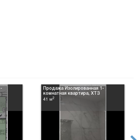
-
Продажа Изолированная 1-
комнатная квартира, ХТЗ
2
41 м