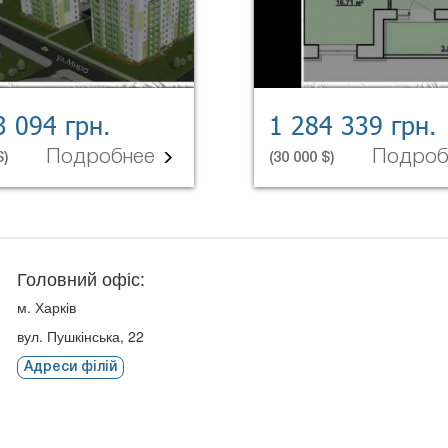
3 094 грн.
1 284 339 грн.
Подробнее
Подро
$)
(30 000 $)
Головний офіс:
м. Харків
вул. Пушкінська, 22
Адреси філій