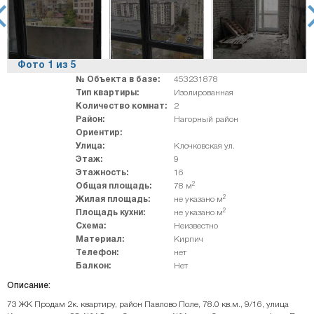
rev
ne
Фото
1
из
5
№ Объекта в базе:
453231878
Тип квартиры:
Изолированная
Количество комнат:
2
Район:
Нагорный район
Ориентир:
Улица:
Клочковская ул.
Этаж:
9
Этажность:
16
2
Общая площадь:
78 м
2
Жилая площадь:
не указано м
2
Площадь кухни:
не указано м
Схема:
Неизвестно
Материал:
Кирпич
Телефон:
нет
Балкон:
Нет
Описание:
73 ЖК Продам 2к. квартиру, район Павлово Поле, 78.0 кв.м., 9/16, улица