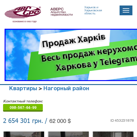
Харьков и
Toggle
Харьковская
область
naviga
Квартиры
>
Нагорный район
Агенство
Контактный телефон:
недвижимости
098-567-64-99
"Аверс"
2 654 301 грн. /
62 000 $
ID 453231878