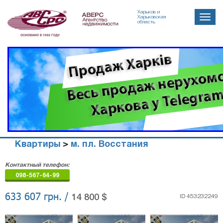
Харьков и
Toggle
Харьковская
область
naviga
Квартиры
>
м. пл. Восстания
Агенство
Контактный телефон:
недвижимости
098-567-64-99
"Аверс"
633 607 грн. /
14 800 $
ID 453232249