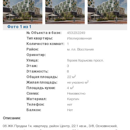
Фото
1
из
1
№ Объекта в базе:
453232249
Тип квартиры:
Изолированная
Количество комнат:
1
Район:
м. пл. Восстания
Ориентир:
Улица:
Героев Харькова просп.
Этаж:
3
Этажность:
8
2
Общая площадь:
22 м
2
Жилая площадь:
не указано м
2
Площадь кухни:
4 м
Схема:
Неизвестно
Материал:
Кирпич
Телефон:
нет
Балкон:
Нет
Описание:
06 ЖК Продам 1к. квартиру, район Центр, 22.1 кв.м., 3/8, Основянский,